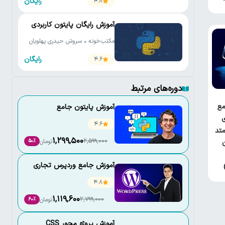
رایگان
4.8
آموزش رایگان پایتون کاربردی
مکتب‌خونه • سروش حیدری پهلویان
رایگان
4.6
دوره‌های مرتبط
ع
آموزش پایتون جامع
ی
4.6
تد
1,299,500
2,599,000
تومان
50٪
آموزش جامع وردپرس تجاری
4.8
1,119,600
2,799,000
تومان
60٪
آموزش پروژه محور CSS