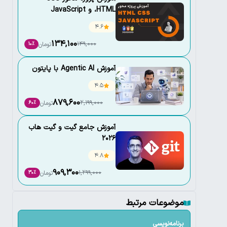
،HTML و JavaScript
4.6
134,100
149,000
تومان
10٪
آموزش Agentic AI با پایتون
4.5
879,600
2,199,000
تومان
60٪
آموزش جامع گیت و گیت هاب
2026
4.8
909,300
1,299,000
تومان
30٪
موضوعات مرتبط
برنامه‌نویسی