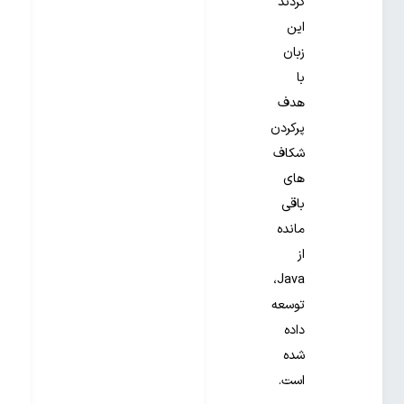
کردند
این
زبان
با
هدف
پرکردن
شکاف
های
باقی
مانده
از
Java،
توسعه
داده
شده
است.