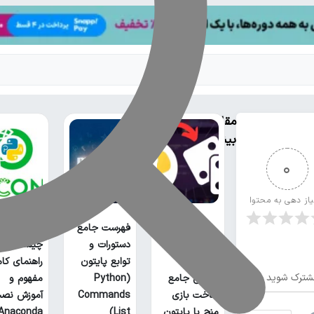
مقالات
بیشتر
0
یاز دهی به محتوا
فهرست جامع
آناکوندا پا
دستورات و
چیست؟
توابع پایتون
راهنمای کا
شترک شوید
آموزش جامع
(Python
مفهوم و
ساخت بازی
Commands
آموزش نص
منچ با پایتون
List)
Anaconda