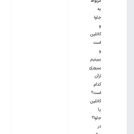
مربوط
به
جاوا
و
کاتلین
است
و
ببینیم
پیروزی
ازآن
کدام
است؟
کاتلین
یا
جاوا؟
در