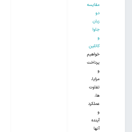
مقایسه
دو
زبان
جاوا
و
کاتلین
خواهیم
پرداخت
و
مزایا،
تفاوت
ها،
عملکرد
و
آینده
آنها