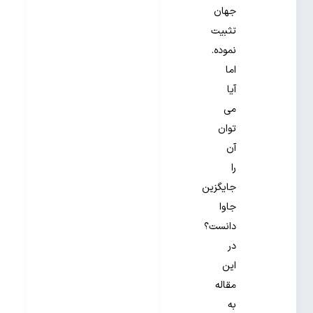
جهان
تثبیت
نموده.
اما
آیا
می
توان
آن
را
جایگزین
جاوا
دانست؟
در
این
مقاله
به