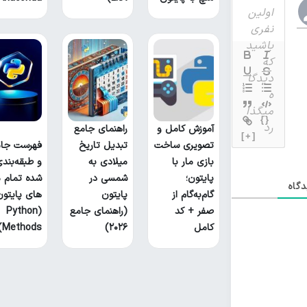
{}
آموزش کامل و
راهنمای جامع
[+]
تصویری ساخت
تبدیل تاریخ
فهرست جام
بازی مار با
میلادی به
و طبقه‌بند
پایتون؛
شمسی در
شده تمام م
گاه
گام‌به‌گام از
پایتون
های پایتون
صفر + کد
(راهنمای جامع
(Python
کامل
۲۰۲۶)
Methods)