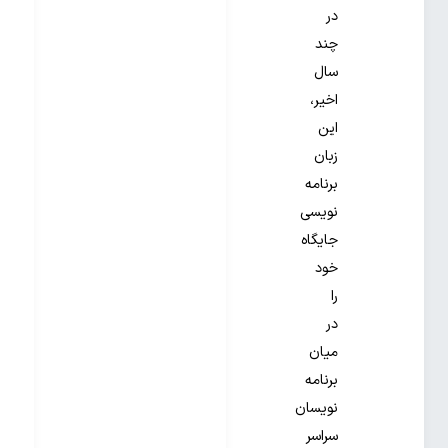
در
چند
سال
اخیر،
این
زبان
برنامه
نویسی
جایگاه
خود
را
در
میان
برنامه
نویسان
سراسر