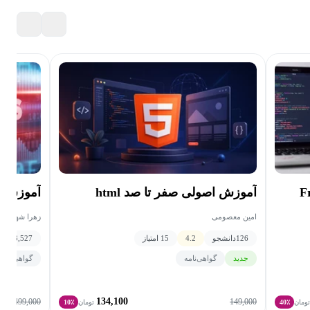
 (Front-
آموزش اصولی صفر تا صد html
آموزش HTML و CSS
امین معصومی
زهرا شهاب
126
دانشجو
4.2
15 امتیاز
3,527
دانش
جدید
گواهی‌نامه
گواهی‌نامه
134,100
1,499,000
149,000
ومان
40٪
تومان
10٪