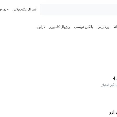
سرویس 
اشتراک مکتب‌پلاس
تدریس ک
ند
وردپرس
پلاگین نویسی
ویژوال کامپوزر
لاراول
4
انگین امتیاز
اند