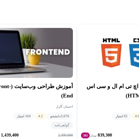
چ تی ام ال و سی اس
آموزش طراحی وب‌سایت
End)
احسان گازار
4.
65 امتیاز
3,676
دانشجو
4.2
164 امتیاز
گواهی‌نامه
1,439,400
839,300
2,399,000
تومان
30٪
ت