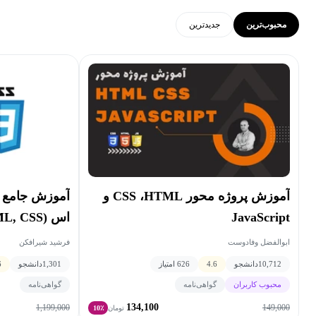
محبوب‌ترین
جدید‌ترین
آموزش پروژه محور CSS ،HTML و
آموزش جامع ا
JavaScript
اس (HTML, CSS)
ابوالفضل وفادوست
فرشید شیرافکن
10,712
دانشجو
4.6
626 امتیاز
1,301
دانشجو
6
محبوب کاربران
گواهی‌نامه
گواهی‌نامه
134,100
1,199,000
149,000
تومان
10٪