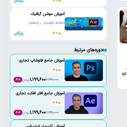
رایگان
4.8
آموزش موشن گرافیک
Udemy • Joseph Adam
رایگان
4.2
دوره‌های مرتبط
آموزش جامع فتوشاپ تجاری
4.5
ازه
1,199,600
2,999,000
تومان
60٪
آموزش جامع افتر افکت تجاری
4.4
1,199,600
2,999,000
تومان
60٪
آموزش کاربردی ایندیزاین