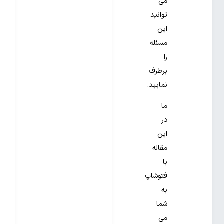
می
توانید
این
مسئله
را
برطرف
نمایید.
ما
در
این
مقاله
با
فتوشاپ
به
شما
می