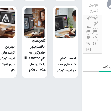
کاربردهای
{}
ایلاستریتور:
بهترین
[+]
جادوگری به
ترفندهای
لیست تمام
نام Illustrator
ایلوستریتور
کلیدهای میانبر
با کاربردهای
برای افراد ت
گاه
در ایلوستریتور
شگفت انگیز
کار