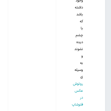
وجود
داشته
باشد
که
با
چشم
دیده
نشوند
و
به
وسیله
ی
روتوش
عکس
در
فتوشاپ