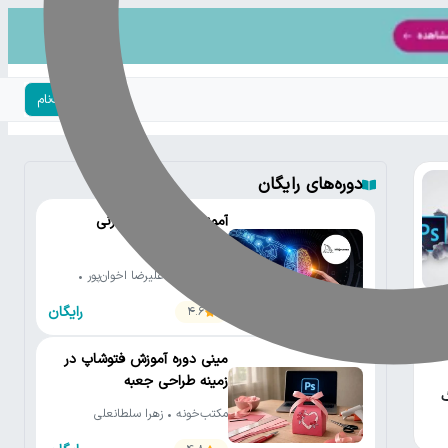
ورود | ثبت‌نام
دوره‌های رایگان
آموزش رایگان میدجرنی
(Midjourney)
مکتب‌خونه • علیرضا اخوان‌پور •
کلاس ویژن
رایگان
4.6
 و
مینی دوره آموزش فتوشاپ در
زمینه طراحی جعبه
گ
مکتب‌خونه • زهرا سلطانعلی