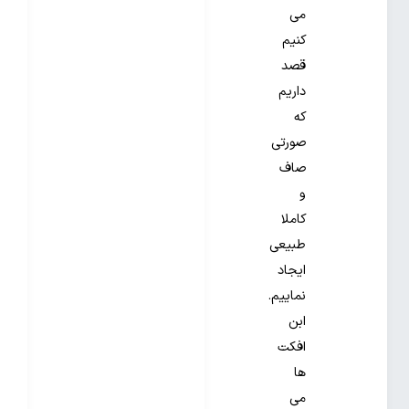
می
کنیم
قصد
داریم
که
صورتی
صاف
و
کاملا
طبیعی
ایجاد
نماییم.
ابن
افکت
ها
می