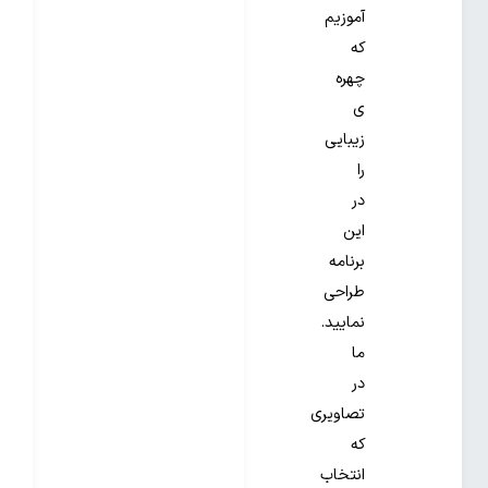
آموزیم
که
چهره
ی
زیبایی
را
در
این
برنامه
طراحی
نمایید.
ما
در
تصاویری
که
انتخاب