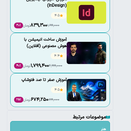
(InDesign)
4.5
839,300
1,199,000
تومان
30٪
آموزش ساخت انیمیشن با
هوش مصنوعی (آفلاین)
4.4
1,799,400
2,999,000
تومان
40٪
آموزش صفر تا صد فتوشاپ
4.5
674,250
899,000
تومان
25٪
موضوعات مرتبط
هنر