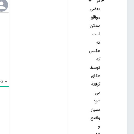
در
بعضی
مواقع
ممکن
است
که
عکسی
که
توسط
عکای
0
دید
گرفته
می
شود
بسیار
واضح
و