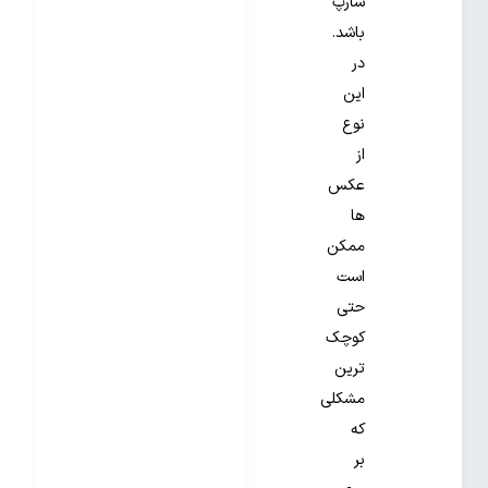
شارپ
باشد.
در
این
نوع
از
عکس
ها
ممکن
است
حتی
کوچک
ترین
مشکلی
که
بر