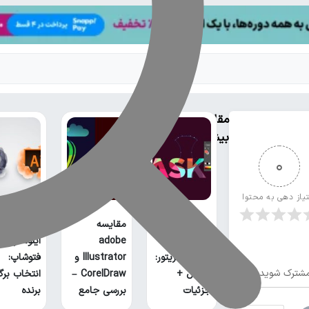
مقالات
بیشتر
0
تیاز دهی به محتوا
مقایسه
مقایسه
آموزش ماسک
adobe
ایلوستریتور
در ایلوستریتور:
Illustrator و
فتوشاپ:
شترک شوید
مراحل +
CorelDraw –
انتخاب بر
جزئیات
بررسی جامع
برنده