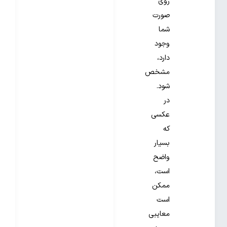
روی
صورت
شما
وجود
دارد،
مشخص
شود.
در
عکسی
که
بسیار
واضح
است،
ممکن
است
معایبی