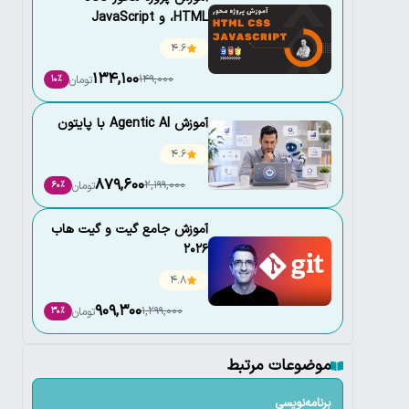
،HTML و JavaScript
4.6
134,100
149,000
تومان
10٪
آموزش Agentic AI با پایتون
4.6
879,600
2,199,000
تومان
60٪
آموزش جامع گیت و گیت هاب
2026
4.8
909,300
1,299,000
تومان
30٪
موضوعات مرتبط
برنامه‌نویسی