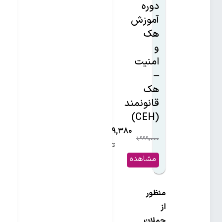
دوره
آموزش
هک
و
امنیت
–
هک
قانونمند
(CEH)
۱,۲۳۹,۳۸۰
۱,۹۹۹,۰۰۰
۳۸%
تومان
مشاهده
و خرید
منظور
از
حملات