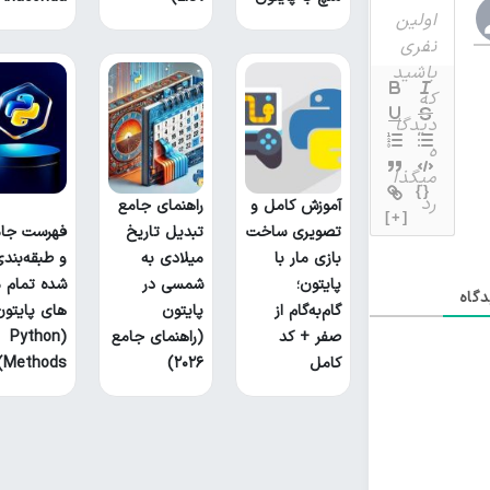
{}
آموزش کامل و
راهنمای جامع
[+]
تصویری ساخت
تبدیل تاریخ
فهرست جام
بازی مار با
میلادی به
و طبقه‌بند
پایتون؛
شمسی در
شده تمام م
گاه
گام‌به‌گام از
پایتون
های پایتون
صفر + کد
(راهنمای جامع
(Python
کامل
۲۰۲۶)
Methods)