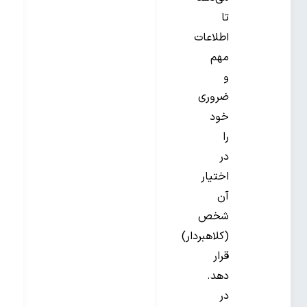
تا
اطلاعات
مهم
و
ضروری
خود
را
در
اختیار
آن
شخص
(کلاهبردار)
قرار
دهد.
در