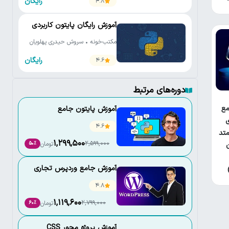
رایگان
4.8
آموزش رایگان پایتون کاربردی
مکتب‌خونه • سروش حیدری پهلویان
رایگان
4.6
دوره‌های مرتبط
ع
آموزش پایتون جامع
ی
4.6
تد
1,299,500
2,599,000
تومان
50٪
آموزش جامع وردپرس تجاری
4.8
1,119,600
2,799,000
تومان
60٪
آموزش پروژه محور CSS