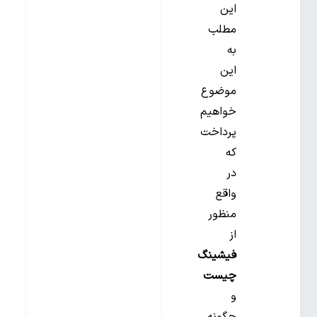
این
مطلب
به
این
موضوع
خواهیم
پرداخت
که
در
واقع
منظور
از
فیشینگ
چیست
و