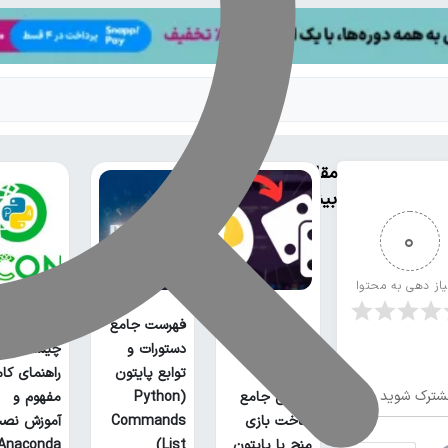
مقالات
بیشتر
0
یاز دهی به محتوا
فهرست جامع
آناکوندا پا
دستورات و
چیست؟
توابع پایتون
راهنمای کا
شترک شوید
آموزش جامع
(Python
مفهوم و
ساخت بازی
Commands
آموزش نص
منچ با پایتون
List)
Anaconda