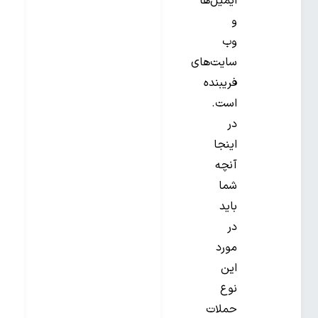
ایمیل‌ها
و
وب
سایت‌های
فریبنده
است.
در
اینجا
آنچه
شما
باید
در
مورد
این
نوع
حملات