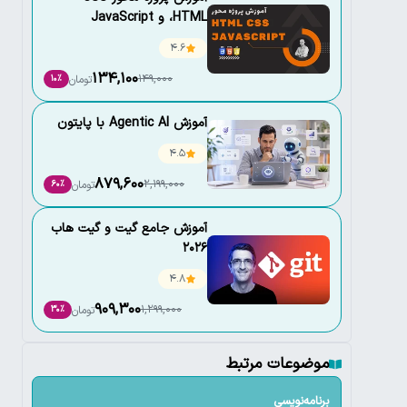
،HTML و JavaScript
4.6
134,100
149,000
تومان
10٪
آموزش Agentic AI با پایتون
4.5
879,600
2,199,000
تومان
60٪
آموزش جامع گیت و گیت هاب
2026
4.8
909,300
1,299,000
تومان
30٪
موضوعات مرتبط
برنامه‌نویسی