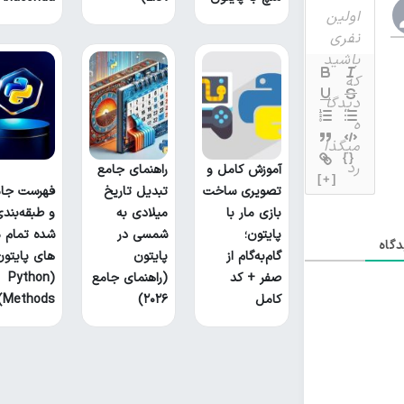
{}
آموزش کامل و
راهنمای جامع
[+]
تصویری ساخت
تبدیل تاریخ
فهرست جام
بازی مار با
میلادی به
و طبقه‌بند
پایتون؛
شمسی در
شده تمام م
گاه
گام‌به‌گام از
پایتون
های پایتون
صفر + کد
(راهنمای جامع
(Python
کامل
۲۰۲۶)
Methods)