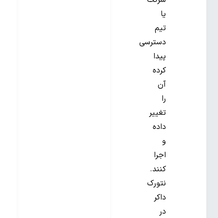
شرکت
یا
تیم
دسترسی
پیدا
کرده
آن
را
تغییر
داده
و
اجرا
کنند.
نتورک
داکر
در