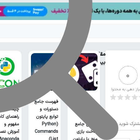
مقالات
بیشتر
0
یاز دهی به محتوا
فهرست جامع
آناکوندا پا
دستورات و
چیست؟
توابع پایتون
راهنمای کا
شترک شوید
آموزش جامع
(Python
مفهوم و
ساخت بازی
Commands
آموزش نص
منچ با پایتون
List)
Anaconda