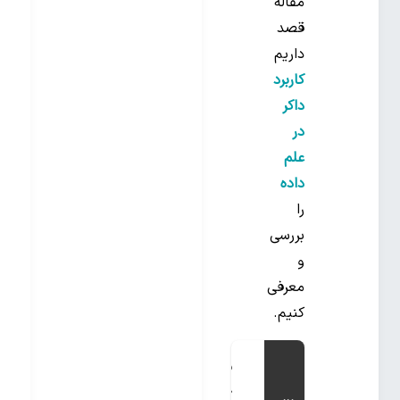
مقاله
قصد
داریم
کاربرد
داکر
در
علم
داده
را
بررسی
و
معرفی
کنیم.
داکر
چیست و