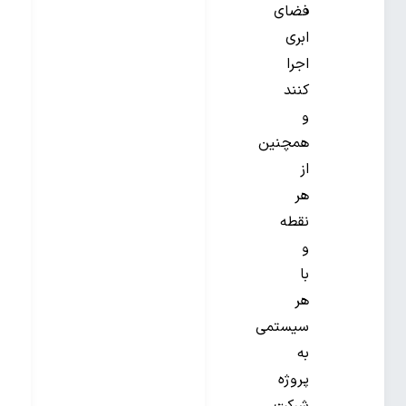
فضای
ابری
اجرا
کنند
و
همچنین
از
هر
نقطه
و
با
هر
سیستمی
به
پروژه