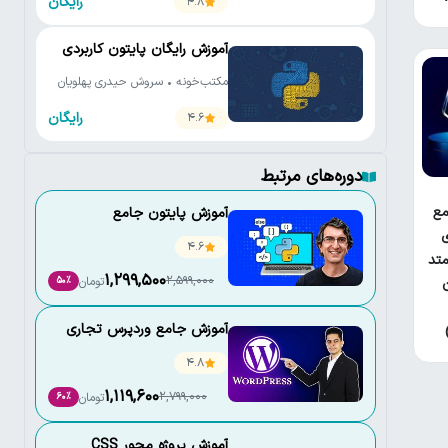
رایگان
4.8
آموزش رایگان پایتون کاربردی
مکتب‌خونه • سروش حیدری پهلویان
رایگان
4.6
دوره‌های مرتبط
ع
آموزش پایتون جامع
ی
4.6
تد
1,299,500
2,599,000
تومان
50٪
آموزش جامع وردپرس تجاری
4.8
1,119,600
2,799,000
تومان
60٪
آموزش پروژه محور CSS