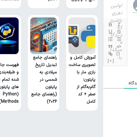
{}
آموزش کامل و
راهنمای جامع
[+]
تصویری ساخت
تبدیل تاریخ
فهرست جام
بازی مار با
میلادی به
و طبقه‌بند
پایتون؛
شمسی در
شده تمام م
گاه
گام‌به‌گام از
پایتون
های پایتون
صفر + کد
(راهنمای جامع
(Python
کامل
۲۰۲۶)
Methods)