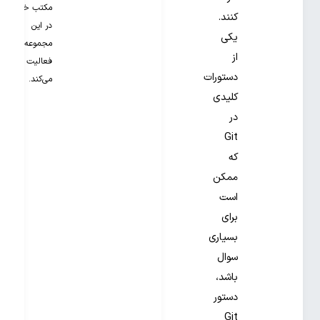
مکتب خونه
کنند.
در این
یکی
مجموعه
از
فعالیت
دستورات
می‌کند.
کلیدی
در
Git
که
ممکن
است
برای
بسیاری
سوال
باشد،
دستور
Git