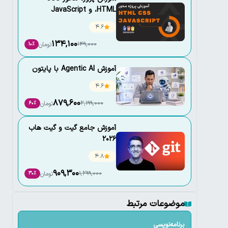
،HTML و JavaScript
4.6
134,100
149,000
تومان
10٪
آموزش Agentic AI با پایتون
4.6
879,600
2,199,000
تومان
60٪
آموزش جامع گیت و گیت هاب
2026
4.8
909,300
1,299,000
تومان
30٪
موضوعات مرتبط
برنامه‌نویسی