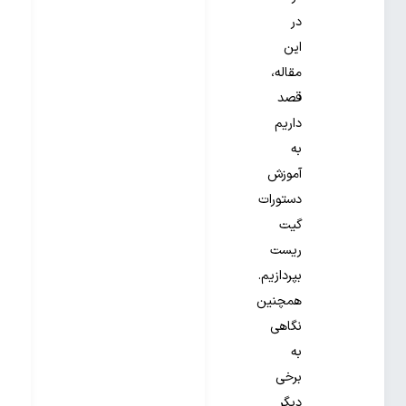
در
این
مقاله،
قصد
داریم
به
آموزش
دستورات
گیت
ریست
بپردازیم.
همچنین
نگاهی
به
برخی
دیگر