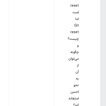
reset
است.
اما
Git
reset
چیست؟
و
چگونه
می‌توان
از
آن
به
نحو
احسن
استفاده
کرد؟