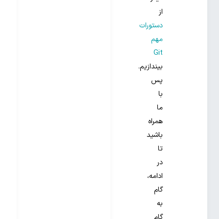
از
دستورات
مهم
Git
بیندازیم.
پس
با
ما
همراه
باشید
تا
در
ادامه،
گام
به
گام