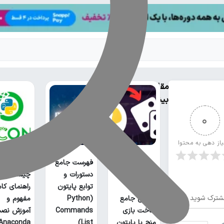
مقالات
بیشتر
0
یاز دهی به محتوا
فهرست جامع
آناکوندا پا
دستورات و
چیست؟
توابع پایتون
راهنمای کا
شترک شوید
آموزش جامع
(Python
مفهوم و
ساخت بازی
Commands
آموزش نص
منچ با پایتون
List)
Anaconda