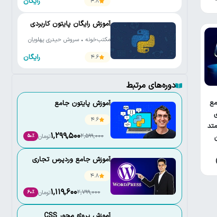
رایگان
4.8
آموزش رایگان پایتون کاربردی
مکتب‌خونه • سروش حیدری پهلویان
رایگان
4.6
دوره‌های مرتبط
ع
آموزش پایتون جامع
ی
4.6
تد
1,299,500
2,599,000
تومان
50٪
آموزش جامع وردپرس تجاری
4.8
1,119,600
2,799,000
تومان
60٪
آموزش پروژه محور CSS