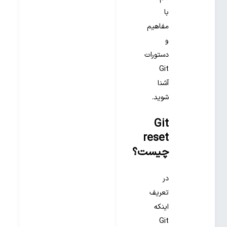
با
مفاهیم
و
دستورات
Git
آشنا
شوید.
Git
reset
چیست؟
در
تعریف
اینکه
Git