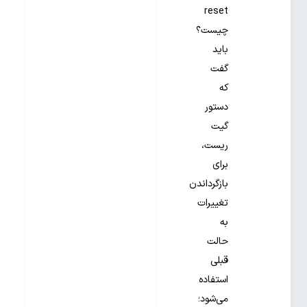
reset
چیست؟
باید
گفت
که
دستور
گیت
ریست،
برای
بازگرداندن
تغییرات
به
حالت
قبلی
استفاده
می‌شود؛