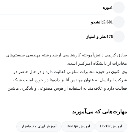
1
دوره
مهارت‌هایی که بعد از فراگیری دوره آموزش داکر
مقدماتی خواهید داشت؟
5,601
دانشجو
آشنایی با ویژگی‌های داکر
176
نظر و امتیاز
آشنایی با مفاهیم میکروسرویس‌ها و مباحث containerization
استفاده از docker و میکروسرویس‌ها برای پیاده‌سازی نرم‌افزار
صادق کریمی دانش‌آموخته کارشناسی ارشد رشته مهندسی سیستم‌های
مخابرات از دانشگاه امیرکبیر است.
استفاده از Dockerfile (داکر فایل) و docker-compose برای ایجاد
وی اکنون در حوزه مخابرات سلولی فعالیت دارد و در حال حاضر در
نرم‌افزارها در محیط UAT
شرکت ایرانسل به عنوان مهندس آنالیز داده‌ها در حوزه امنیت شبکه
پیاده‌سازی سناریوهای docker swarm و High Availability
فعالیت دارد و علاقه‌مند به استفاده از هوش مصنوعی و یادگیری ماشین
اجرای نرم‌افزارهای مستقل از سیستم‌عامل بر روی محیط‌های
در سیستم‌های مخابراتی است. هم‌چنین، ایشان در زمینه پیاده‌سازی
production
میکروسرویس‌ها و containerها با تمرکز بر نسل 5G شبکه‌های سلولی و
مهارت‌هایی که می‌آموزید
Telco cloud فعالیت دارد.
آموزش Docker
آموزش DevOps
آموزش آی‌تی و نرم‌افزار