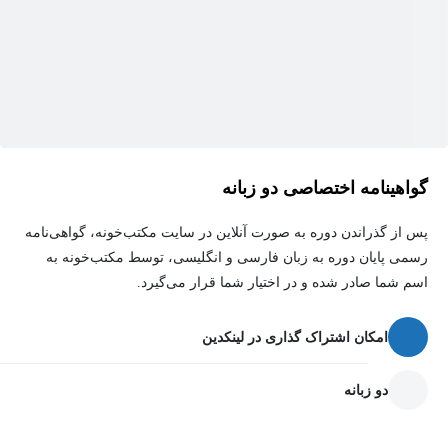
هدف از
آموزش داکر
آشنایی با مفاهیم میکروسرویس‌ها و containerization
انتقال و تبدیل نرم‌افزارها به میکروسرویس‌ها
گواهینامه اختصاصی دو زبانه
ایجاد high availability برای سرویس‌ها
ایجاد نرم‌افزارهای light weight برای بهینه‌سازی مصرف منابع
پس از گذراندن دوره به صورت آنلاین در سایت مکتب‌خونه، گواهی‌نامه
رسمی پایان دوره به زبان فارسی و انگلیسی، توسط مکتب‌خونه به
سیستمی
اسم شما صادر شده و در اختیار شما قرار می‌گیرد.
پیش‌زمینه‌ای برای آشنایی و کار با Kubernetes
امکان اشتراک گذاری در لینکدین
دو زبانه
دوره آموزش Docker مناسب چه کسانی است؟