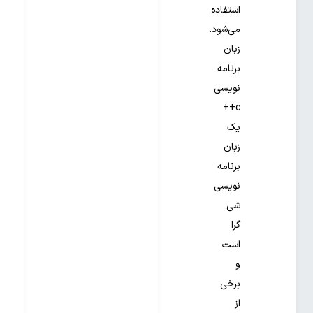
استفاده
می‌شود.
زبان
برنامه
نویسی
c++
یک
زبان
برنامه
نویسی
شی
گرا
است
و
برخی
از