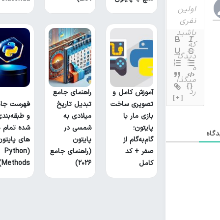
{}
آموزش کامل و
راهنمای جامع
[+]
تصویری ساخت
تبدیل تاریخ
فهرست جام
بازی مار با
میلادی به
و طبقه‌بند
پایتون؛
شمسی در
شده تمام م
گاه
گام‌به‌گام از
پایتون
های پایتون
صفر + کد
(راهنمای جامع
(Python
کامل
۲۰۲۶)
Methods)