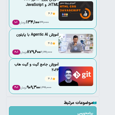
،HTML و JavaScript
4.6
134,100
149,000
تومان
10٪
آموزش Agentic AI با پایتون
4.5
879,600
2,199,000
تومان
60٪
آموزش جامع گیت و گیت هاب
2026
4.8
909,300
1,299,000
تومان
30٪
موضوعات مرتبط
برنامه‌نویسی