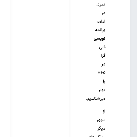
نمود.
در
ادامه
برنامه
نویسی
شی
گرا
در
c++
را
بهتر
می‌شناسیم.
از
سوی
دیگر