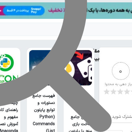
مقالات
بیشتر
0
یاز دهی به محتوا
فهرست جامع
آناکوندا پا
دستورات و
چیست؟
توابع پایتون
راهنمای کا
شترک شوید
آموزش جامع
(Python
مفهوم و
ساخت بازی
Commands
آموزش نص
منچ با پایتون
List)
Anaconda