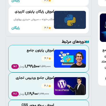
رایگان
4.8
آموزش رایگان پایتون کاربردی
مکتب‌خونه • سروش حیدری پهلویان
رایگان
4.6
دوره‌های مرتبط
ع
آموزش پایتون جامع
ی
4.6
تد
1,299,500
2,599,000
تومان
50٪
آموزش جامع وردپرس تجاری
4.8
1,119,600
2,799,000
تومان
60٪
آموزش پروژه محور CSS