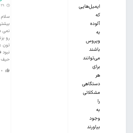
ایمیل‌هایی
29 روز گذشته
که
سلام 
آلوده
بیشتر
نمی د
به
رو بزن
ویروس
تون ع
باشند
نبود 
می‌توانند
حیف ش
برای
0
هر
دستگاهی
مشکلاتی
را
به
وجود
بیاورند