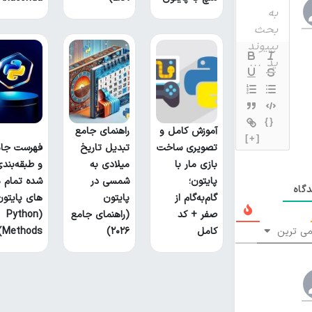
{}
آموزش کامل و
راهنمای جامع
[+]
تصویری ساخت
تبدیل تاریخ
فهرست جام
بازی مار با
میلادی به
و طبقه‌بند
پایتون؛
شمسی در
شده تمام م
گاه
گام‌به‌گام از
پایتون
های پایتون
صفر + کد
(راهنمای جامع
(Python
ی ترین
کامل
۲۰۲۶)
Methods)