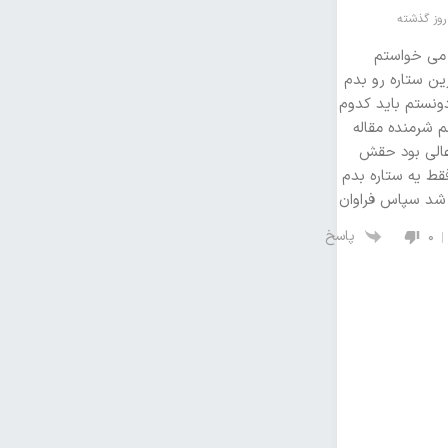
می خواستم
ین ستاره رو بدم
ونستم باید کدوم
م شرمنده مقاله
الی بود حقش
فقط یه ستاره بدم
د سپاس فراوان
پاسخ
0