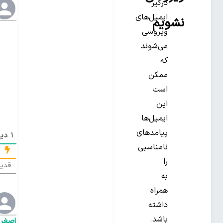
درگیر
ایمیل‌های
نشویم
ویروسی
می‌شوند
که
ممکن
است
این
ایمیل‌ها
پیامدهای
1
دید
نامناسبی
را
قدیم
به
همراه
داشته
باشد.
اصغر