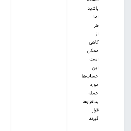
داشته
باشید
اما
هر
از
گاهی
ممکن
است
این
حساب‌ها
مورد
حمله
بدافزارها
قرار
گیرند