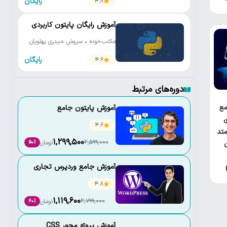
رایگان
4.8
آموزش رایگان پایتون کاربردی
مکتب‌خونه • سروش حیدری پهلویان
رایگان
4.6
دوره‌های مرتبط
ع
آموزش پایتون جامع
ی
4.6
تد
1,299,500
2,599,000
تومان
50٪
آموزش جامع وردپرس تجاری
4.8
1,119,600
2,799,000
تومان
60٪
آموزش پروژه محور CSS