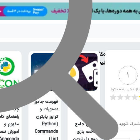
مقالات
بیشتر
1
یاز دهی به محتوا
فهرست جامع
آناکوندا پا
دستورات و
چیست؟
توابع پایتون
راهنمای کا
شترک شوید
آموزش جامع
(Python
مفهوم و
ساخت بازی
Commands
آموزش نص
منچ با پایتون
List)
Anaconda