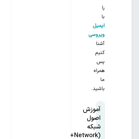
را
با
ایمیل
ویروسی
آشنا
کنیم
پس
همراه
ما
باشید.
آموزش
اصول
شبکه
(Network+)