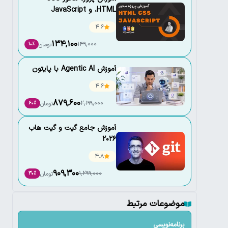
،HTML و JavaScript
4.6
134,100
149,000
تومان
10٪
آموزش Agentic AI با پایتون
4.6
879,600
2,199,000
تومان
60٪
آموزش جامع گیت و گیت هاب
2026
4.8
909,300
1,299,000
تومان
30٪
موضوعات مرتبط
برنامه‌نویسی