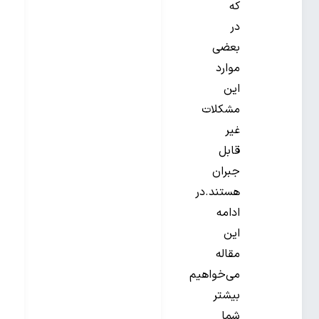
که
در
بعضی
موارد
این
مشکلات
غیر
قابل
جبران
هستند.در
ادامه
این
مقاله
می‌خواهیم
بیشتر
شما