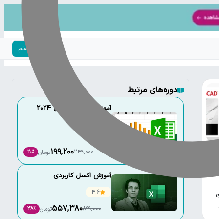
ورود | ثبت‌نام
دوره‌های مرتبط
آموزش کاربردی اکسل 2024
(مقدماتی)
4.7
شه
199,200
249,000
تومان
20٪
ه
آموزش اکسل کاربردی
4.6
ی
557,380
899,000
تومان
38٪