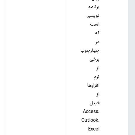
برنامه
نویسی
است
که
در
چهارچوب
برخی
از
نرم
افزارها
از
قبیل
Access،
Outlook،
Excel