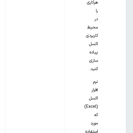
هرکاری
را
در
محیط
کاربردی
اکسل
پیاده
سازی
کنید.
نرم
افزار
اکسل
(Excel)
که
مورد
استفاده