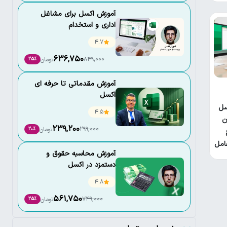
آموزش اکسل برای مشاغل
اداری و استخدام
4.7
636,750
849,000
تومان
25٪
آموزش مقدماتی تا حرفه ای
اکسل
سل
4.5
ن
239,200
299,000
تومان
20٪
امل
آموزش محاسبه حقوق و
دستمزد در اکسل
4.8
561,750
749,000
تومان
25٪