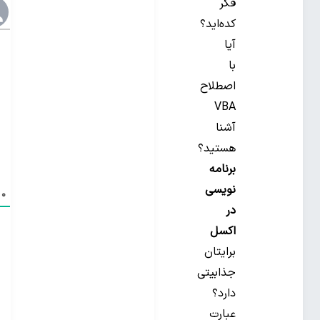
فکر
کده‌اید؟
آیا
با
اصطلاح
VBA
آشنا
هستید؟
برنامه
نویسی
0
د
در
اکسل
برایتان
جذابیتی
دارد؟
عبارت