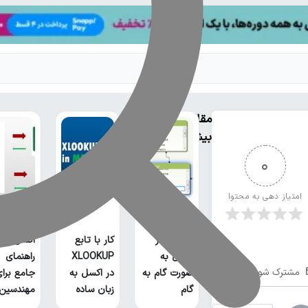
مقالات
بیشتر
0
امتیاز دهی به محتوا
انتقال نق
ارتباط بین
از اتوکد ب
جداول در
کار با تابع
اکسل:
اکسل به
XLOOKUP
راهنمای
مشترک شوید
صورت گام به
در اکسل به
جامع برا
گام
زبان ساده
مهندسین