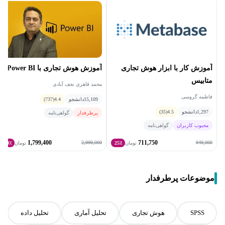
آموزش کار با ابزار هوش تجاری
آموزش هوش تجاری با Power BI
متابیس
محمد قاهری نجف آبادی
فاطمه گروسی
15,109
دانشجو
4.4
(737)
1,297
دانشجو
4.5
(35)
پرطرفدار
گواهی‌نامه
محبوب کاربران
گواهی‌نامه
1,799,400
711,750
2,999,000
949,000
تومان
25٪
تومان
40٪
موضوعات پرطرفدار
SPSS
هوش تجاری
تحلیل آماری
تحلیل داده