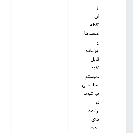
از
آن
نقطه
ضعف‌ها
و
ایرادات
قابل
نفوذ
سیستم
شناسایی
می‌شود.
در
برنامه
های
تحت