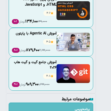
،HTML و JavaScript
4.6
134,100
149,000
تومان
10٪
آموزش Agentic AI با پایتون
4.5
879,600
2,199,000
تومان
60٪
آموزش جامع گیت و گیت هاب
2026
4.8
909,300
1,299,000
تومان
30٪
موضوعات مرتبط
برنامه‌نویسی