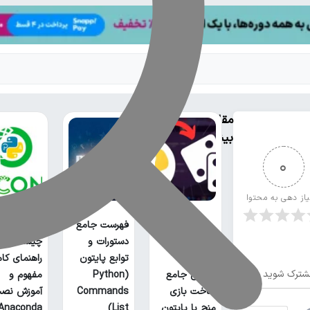
مقالات
بیشتر
0
یاز دهی به محتوا
فهرست جامع
آناکوندا پا
دستورات و
چیست؟
توابع پایتون
راهنمای کا
شترک شوید
آموزش جامع
(Python
مفهوم و
ساخت بازی
Commands
آموزش نص
منچ با پایتون
List)
Anaconda