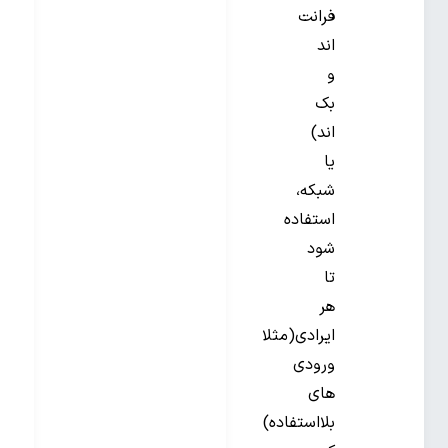
فرانت
اند
و
بک
اند)
یا
شبکه،
استفاده
شود
تا
هر
ایرادی(مثلا
ورودی
های
بلااستفاده)