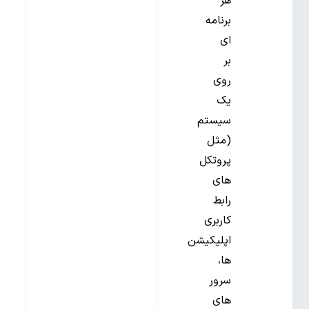
هر
برنامه
ای
بر
روی
یک
سیستم
(مثل
پروتکل
های
رابط
کاربری
اپلیکیشن
ها،
سرور
های