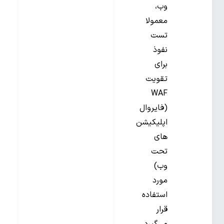
وب،
معمولا
تست
نفوذ
برای
تقویت
WAF
(فایروال
اپلیکیشن
های
تحت
وب)
مورد
استفاده
قرار