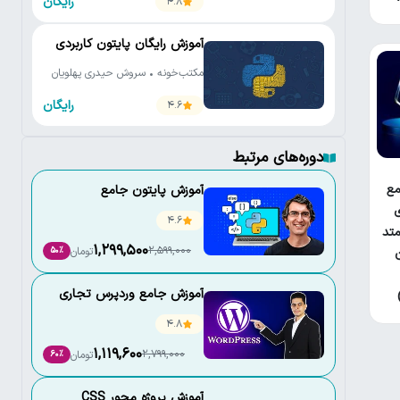
رایگان
4.8
آموزش رایگان پایتون کاربردی
مکتب‌خونه • سروش حیدری پهلویان
رایگان
4.6
دوره‌های مرتبط
ع
آموزش پایتون جامع
ی
4.6
تد
1,299,500
2,599,000
تومان
50٪
آموزش جامع وردپرس تجاری
4.8
1,119,600
2,799,000
تومان
60٪
آموزش پروژه محور CSS