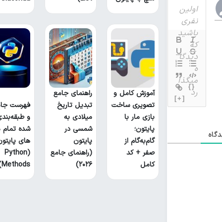
{}
آموزش کامل و
راهنمای جامع
[+]
تصویری ساخت
تبدیل تاریخ
فهرست جام
بازی مار با
میلادی به
و طبقه‌بند
پایتون؛
شمسی در
شده تمام م
گاه
گام‌به‌گام از
پایتون
های پایتون
صفر + کد
(راهنمای جامع
(Python
کامل
۲۰۲۶)
Methods)