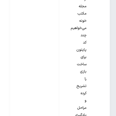
مجله
مکتب
خونه
می‌خواهیم
چند
کد
پایتون
برای
ساخت
بازی
را
تشریح
کرده
و
مراحل
یادگیری