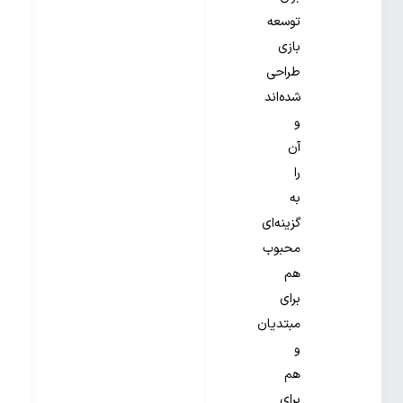
توسعه
بازی
طراحی
شده‌اند
و
آن
را
به
گزینه‌ای
محبوب
هم
برای
مبتدیان
و
هم
برای