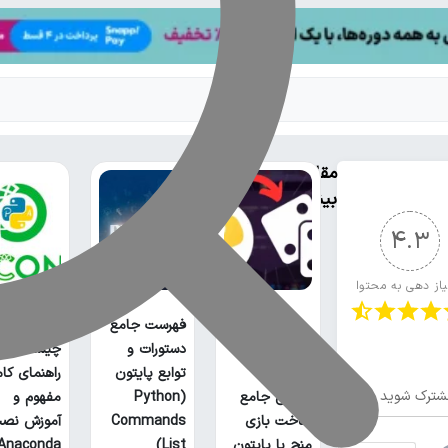
مقالات
بیشتر
4.3
یاز دهی به محتوا
فهرست جامع
آناکوندا پا
دستورات و
چیست؟
توابع پایتون
راهنمای کا
شترک شوید
آموزش جامع
(Python
مفهوم و
ساخت بازی
Commands
آموزش نص
منچ با پایتون
List)
Anaconda