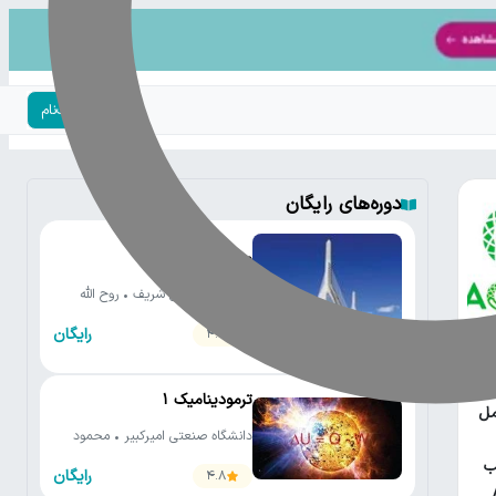
ورود | ثبت‌نام
دوره‌های رایگان
مقاومت مصالح ١
دانشگاه صنعتی شریف • روح الله
دهقانی فیروزآبادی
رایگان
4.7
یتون
ترمودینامیک ۱
مل
دانشگاه صنعتی امیرکبیر • محمود
مانی
ب
رایگان
4.8