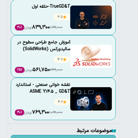
TrueGD&T-حلقه اول
4.5
839,300
1,199,000
تومان
30٪
آموزش جامع طراحی سطوح در
سالیدورکس (SolidWorks)
4.7
561,750
749,000
تومان
25٪
نقشه خوانی صنعتی - استاندارد
ASME Y14.5 _ GD&T
4.6
769,300
1,099,000
تومان
30٪
موضوعات مرتبط