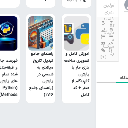
{}
آموزش کامل و
راهنمای جامع
[+]
تصویری ساخت
تبدیل تاریخ
فهرست جام
بازی مار با
میلادی به
و طبقه‌بند
پایتون؛
شمسی در
شده تمام م
گاه
گام‌به‌گام از
پایتون
های پایتون
صفر + کد
(راهنمای جامع
(Python
کامل
۲۰۲۶)
Methods)