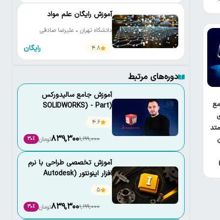
آموزش رایگان علم مواد
دانشگاه تهران • علیرضا صادقی
رایگان
4.8
دوره‌های مرتبط
آموزش جامع سالیدورکس
ع
(SOLIDWORKS) - Part
ی
Design and Drawing
4.6
تد
839,300
1,199,000
تومان
30٪
آموزش تخصصی طراحی با نرم
افزار اینونتور (Autodesk
inventor)
5
839,300
1,199,000
تومان
30٪