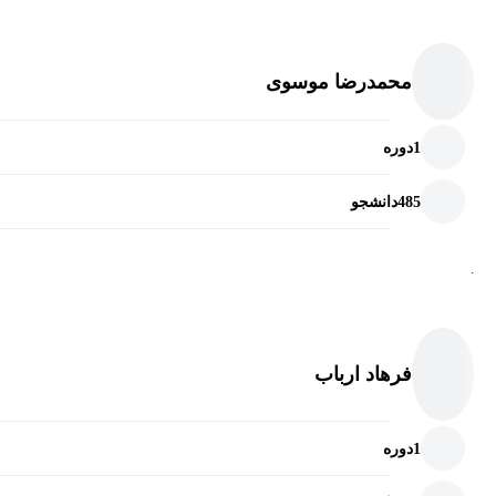
محمدرضا موسوی
1
دوره
485
دانشجو
.
فرهاد ارباب
1
دوره