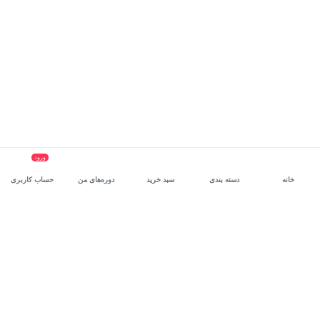
ورود
خانه
دسته بندی
سبد خرید
دوره‌های من
حساب کاربری
سرویس سازمانی مکتب‌خونه
، بستر رشد و توانمندسازی حرفه‌ای
کارکنان در مسیر توسعه‌ فردی آن‌هاست.