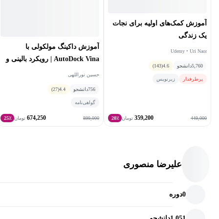
آموزش کمک‌های اولیه برای نجات
یک زندگی
آموزش داکینگ مولکولی با
Udemy • Uri Naor
AutoDock Vina | رویکرد بالینی و
5,760
دانشجو
4.6
(143)
پروژه محور
حسین نوراللهی
پرطرفدار
زیرنویس
756
دانشجو
4.4
(27)
گواهی‌نامه
674,250
359,200
899,000
449,000
تومان
20٪
تومان
25٪
علیرضا منصوری
0
دوره
1,051
دانشجو