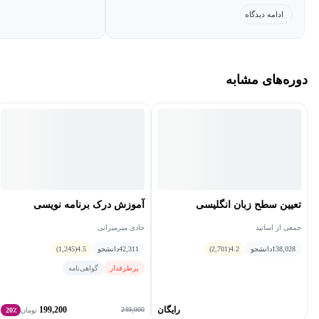
بود که بگه کجاها مصداق سمانتیکه و کجاها
ادامه دیدگاه
سینتکس. اما در مجموع مشخصه که
موضوع چیه. بخش دوم مبحثی رو باز
می‌کنه که جالبه، اما از دید من نمی‌بنده یا
دوره‌های مشابه
شاید بهتر باشه بگم من ارتباط زیادی
نگرفتم با پایان‌بندی موضوع.
تعیین سطح زبان انگلیسی
آموزش درک برنامه نویسی
جمعی از اساتید
جادی میرمیرانی
138,028
دانشجو
4.2
(2,701)
42,311
دانشجو
4.5
(1,245)
پرطرفدار
گواهی‌نامه
رایگان
199,200
249,000
تومان
20٪