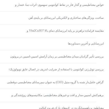
خواص مغناطیسی و گذار فاز در نقاط کوانتومی سهموی: اثرات دما، فشار و
میدان‌های خارجی
ساخت، ویژگی‌های ساختاری و الکتریکی ابررسانای بر پایه‌ی آهن
NdFeAs0.95Sb0.05O0.8F0.2
مقایسه فراماده تراهرتز بر پایه ابررسانای دمای بالا Yba2Cu3O7 و
Bi2Sr2CaCuO8+d
ابررسانایی و آخرین دستاوردها
بررسی تأثیر گرادیان میدان مغناطیسی بر زمان آرامش اسپین-اسپین در پروتون
پریسژن مگنتومتر
بررسی تونل‌زنی کوانتومی با استفاده از ضرایب اندریف در اتصال عایق توپولوژیک/
ابررسانای وایل با تقارن اسپین تکتایه و تابع موج-S
گرافن عامل‌دار شده با گروه متیل (CH3) به عنوان نیم‌رسانای مغناطیسی دوقطبی
برهم‌کنش اسپین-مدار و افت و خیزهای مغناطیسی: مکانیسم‌های زوج‌شدگی و
ابررساناهای توپولوژیک
مغناطش و ناهمسانگردی در لایه‌های نازک فریت کبالت