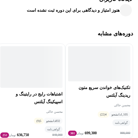
هنوز امتیاز و دیدگاهی برای این دوره ثبت نشده است
موضوعات کنفرانس:
ابررسانایی (تجربی، محاسباتی، نظری)
دوره‌های مشابه
مغناطیس (تحربی، محاسباتی، نظری)
ابررساناهای توپولوژیک
درهم‌تنیدگی کوانتومی و مغناطیسی
رهیافت‌های جدید محاسباتی در ابررسانایی و مغناطیس (یادگیری
ماشینی و …)
تکنیک‌های خواندن سریع متون
کاربردهای ابررسانایی و مغناطیس
اشتباهات رایج در رایتینگ و
ریدینگ آیلتس
اسپیکینگ آیلتس
حسگرهای مغناطیسی
محسن خاکی
محسن خاکی
1,105
دانشجو
4
(22)
کمیته علمی کنفرانس:
832
دانشجو
5
(9)
گواهی‌نامه
گواهی‌نامه
699,300
999,000
تومان
30٪
636,750
849,000
تومان
25٪
محمد اخوان (دانشگاه صنعتی شريف)