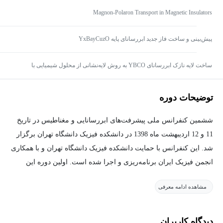
Magnon-Polaron Transport in Magnetic Insulators
پیش‌بینی و ساخت فاز جدید ابررسانای پایه YxBayCuzO
ساخت لایه نازک ابررسانای YBCO به روش لایه‌نشانی از محلول شیمیایی با
ترکیبات آلی بدون فلوئور
توضیحات دوره
ششمین کنفرانس ملی پیشرفت‌های ابررسانایی و مغناطیس در تاریخ
11 و 12 اردیبهشت ماه 1398 در دانشکده فیزیک دانشگاه تهران برگزار
شد. این کنفرانس با حمایت دانشکده فیزیک دانشگاه تهران و با همکاری
انجمن فیزیک ایران برنامه‌ریزی و اجرا شده است. اولین دوره این
کنفزانس در خرداد 1387 در دانشکده فیزیک دانشگاه صنعتی شریف
مشاهده ادامه معرفی
برگزار گردید. ششمین کنفرانس ملی پیشرفت‌های ابررسانایی و
مغناطیس با هدف بررسی مباحث جدید و تشکیل شبکه‌های همکاری
تحقیقاتی در موضوعات زیر برگزار شد:
دیدگاه کاربران