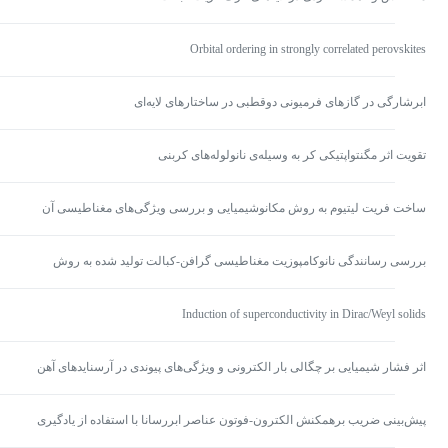
Orbital ordering in strongly correlated perovskites
ابرشارگی در گازهای فرمیونی دوقطبی در ساختارهای لایه‌ای
تقویت اثر مگنتواپتیکی کر به وسیله‌ی نانولوله‌های کربنی
ساخت فریت لیتیوم به روش مکانوشیمیایی و بررسی ویژگی‌های مغناطیسی آن
بررسی رسانندگی نانوکامپوزیت مغناطیسی گرافن-کبالت تولید شده به روش
رسوب‌دهی الکتروشیمیایی
Induction of superconductivity in Dirac/Weyl solids
اثر فشار شیمیایی بر چگالی بار الکترونی و ویژگی‌های پیوندی در آرسنایدهای آهن
۱۲۲
پیش‌بینی ضریب برهمکنش الکترون-فوتون عناصر ابررسانا با استفاده از یادگیری
ماشینی