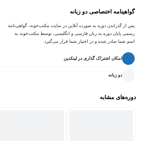
5- نمره‌ی آیلتس و تافل خود را افزایش خواهید داد.
گواهینامه اختصاصی دو زبانه
6- عبارات و واژگان مفید و کاربردی در هر مبحث را یاد می‌گیرید.
پس از گذراندن دوره به صورت آنلاین در سایت مکتب‌خونه، گواهی‌نامه
رسمی پایان دوره به زبان فارسی و انگلیسی، توسط مکتب‌خونه به
7- مکالمات روان‌تری خواهید داشت و اسپیکینگ خود را بهبود می‌بخشید.
اسم شما صادر شده و در اختیار شما قرار می‌گیرد.
8- درک خود را از ریدینگ‌های سخت‌تر و پیچیده‌تر افزایش خواهید دهید.
امکان اشتراک گذاری در لینکدین
9- همراه با لغات، تلفظ و لهجه‌ی خود را بهبود می‌بخشید.
دو زبانه
دورهٔ آموزش لغات انگلیسی به صورت موضوعی1 برای
دوره‌های مشابه
چه کسانی مناسب است؟
کسانی که می‌خواهند به سطح بالاتری از واژگان انگلیسی تسلط
پیدا کنند.
کسانی که می‌خواهند مکالمات خود را غنی‌تر کرده و اسپیکینگ