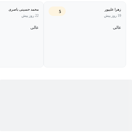
موقعیت‌هایی در جمله، بکار ببرند. در دوره آموزش لغات انگلیسی به
زهرا علیپور
محمد حسینی باصری
5
صورت موضوعی 1، تعداد زیادی از واژگان انگلیسی به زبان آموز،
19 روز پیش
22 روز پیش
آموزش داده می‌شود تا دامنهٔ لغات او تکمیل شود.
عالی
عالی
در پایان دوره‌ی آموزش لغات انگلیسی به صورت
موضوعی 1 چه توانایی‌هایی خواهید داشت؟
1- لغات و واژگانی که انگلیسی‌زبانان استفاده می‌کنند را آموزش
می‌بینید.
2- با اعتماد به نفس بیشتری به مکالمه‌ی انگلیسی می‌پردازید.
3- واژگان مورد نظر را با دقت و اعتماد به نفس به کار خواهید برد.
4- همراه با مقالات و تمرینات درک مطلب انگلیسی، ریدینگ خود را
بهبود می‌بخشید.