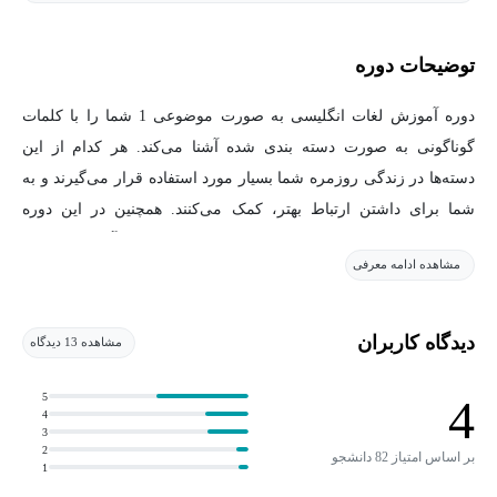
توضیحات دوره
دوره آموزش لغات انگلیسی به صورت موضوعی 1 شما را با کلمات
گوناگونی به صورت دسته بندی شده آشنا می‌کند. هر کدام از این
دسته‌ها در زندگی روزمره شما بسیار مورد استفاده قرار می‌گیرند و به
شما برای داشتن ارتباط بهتر، کمک می‌کنند. همچنین در این دوره
مترادف‌ها و متضادهای کلمات بررسی می‌شوند تا زبان آموز، همه چیز
مشاهده ادامه معرفی
را به صورت یکجا و کامل یاد بگیرد.
مزایا و اهداف دوره آموزش لغات انگلیسی به صورت
دیدگاه کاربران
مشاهده 13 دیدگاه
موضوعی 1 چیست؟
5
4
4
موضوعات آموزشی لغات در این دوره شامل علم، طبیعت، جسم و ذهن
3
و جامعه است. همچنین فراگیران به خوبی می‌توانند با ساختار کاربردی
2
بر اساس امتیاز 82 دانشجو
1
لغات در زبان انگلیسی آشنا شوند و یاد بگیرند که هر کلمه را برای چه