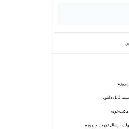
س
 مکتب‌خونه