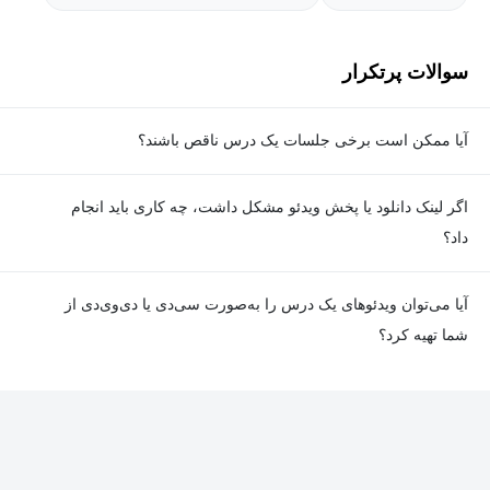
نایب رئیس و اکنون رئیس "انجمن ایرانی تحقیق در عملیات" بوده و
سال‌ها ویراستاری ارشد "بولتن انجمن ریاضی ایران" و "مجله ایرانی
سوالات پرتکرار
تحقیق در عملیات" و همچنین سردبیری مجله‌ی "فرهنگ و اندیشه
ریاضی" و "مجله ایرانی تحقیق در عملیات" را به عهده داشته است.
آیا ممکن است برخی جلسات یک درس ناقص باشند؟
معمولا تمامی جلسات هر درس به‌طور کامل ضبط می‌شوند؛ اما گاهی
اگر لینک دانلود یا پخش ویدئو مشکل داشت، چه کاری باید انجام
به دلیل برخی ناهماهنگی‌ها ممکن است یک یا چند جلسه ضبط نشده
داد؟
باشد. جزئیات این موارد در توضیحات هر درس درج شده است.
در صورت مواجهه با هرگونه مشکل در دانلود یا پخش ویدئو، می‌توانید
آیا می‌توان ویدئوهای یک درس را به‌صورت سی‌دی یا دی‌وی‌دی از
از طریق صفحه ارتباط با ما اطلاع دهید تا تیم پشتیبانی به‌سرعت مشکل
شما تهیه کرد؟
را بررسی و رفع کند.
در حال حاضر امکان ارسال دروس به‌صورت سی‌دی یا دی‌وی‌دی وجود
ندارد و همه محتواها به شکل آنلاین ارائه می‌شوند.