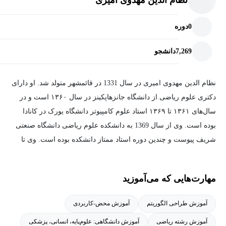
0
دوره
7,269
دانشجو
نظام الدین مهدوی امیری در سال 1331 در قائمشهر متولد شد. او دارای
دکتری علوم ریاضی از دانشگاه جانزهاپکینز در سال ۱۳۶۰ است و در
سال‌های ۱۳۶۱ تا ۱۳۶۹ استاد علوم کامپیوتر دانشگاه یورک در کانادا
بوده است. وی از سال 1369 به دانشکده علوم ریاضی دانشگاه صنعتی
شریف پیوست و چندین دوره استاد ممتاز دانشکده بوده است. وی تا
کنون 20 فارغ‌‌التحصیل دکتری و بیش از 170 فارغ التحصیل کارشناسی
ارشد داشته است. او در سال 1386 به عنوان چهره ماندگار استان
مهارت‌هایی که می‌آموزید
مازندران و در سال های 1387، 1389 و 1391 به عنوان پژوهشگر برتر و
در سال 1393 به عنوان استاد ممتاز دانشگاه صنعتی شریف برگزیده
آموزش طراحی الگوریتم
آموزش محض-کاربردی
شده است. وی از اعضای مؤسس "انجمن کامپیوتر ایران"، از اعضای
آموزش رشته ریاضی
آموزش دانشگاهی: علوم‌پایه، انسانی، پزشکی
منتخب هیأت اجرایی انجمن‌های "کامپیوتر ایران" و "ریاضی ایران"،