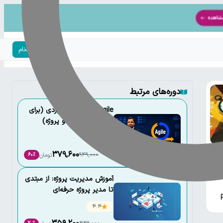
ورود | ثبت‌نام
دوره‌های مرتبط
Agile و Scrum کاربردی (برای
مدیران محصول و پروژه)
4.8
379,600
949,000
تومان
60٪
چند
 و
آموزش مدیریت پروژه: از مبتدی
تا مدیر پروژه حرفه‌ای
4.4