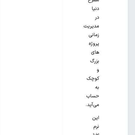
دنیا
در
مدیریت
زمانی
پروژه
های
بزرگ
و
کوچک
به
حساب
می‌آید.
این
نرم