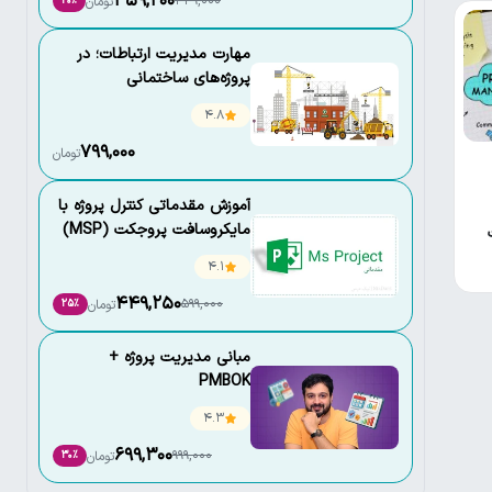
359,200
449,000
تومان
20٪
مهارت مدیریت ارتباطات؛ در
پروژه‌‏های ساختمانی
4.8
799,000
تومان
آموزش مقدماتی کنترل پروژه با
مایکروسافت پروجکت (MSP)
4.1
449,250
599,000
تومان
25٪
مبانی مدیریت پروژه +
PMBOK
4.3
699,300
999,000
تومان
30٪