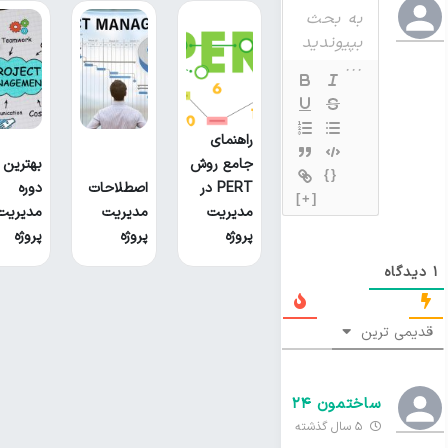
راهنمای
جامع روش
بهترین
{}
PERT در
اصطلاحات
دوره
[+]
مدیریت
مدیریت
مدیریت
پروژه
پروژه
پروژه
1
دیدگاه
قدیمی ترین
ساختمون 24
5 سال گذشته