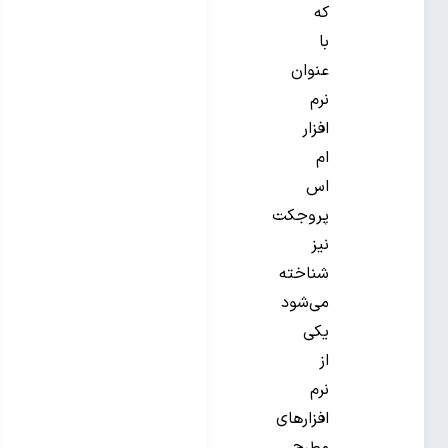
که
با
عنوان
نرم
افزار
ام
اس
پروجکت
نیز
شناخته
می‌شود
یکی
از
نرم
افزارهای
مطرح