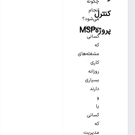
چگونه
انجام
کنترل
می‌شود؟
مطمئنا
پروژهMSP
کسانی
که
مشغله‌های
کاری
روزانه
بسیاری
دارند
و
یا
کسانی
که
مدیریت