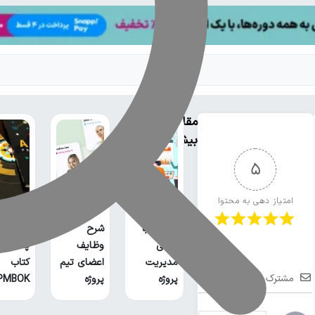
مقالات
بیشتر
5
امتیاز دهی به محتوا
آشنایی با
شرح
معرفی 
مبانی
وظایف
پادکست
مدیریت
اعضای تیم
کتاب
مشترک شوید
پروژه
پروژه
PMBOK