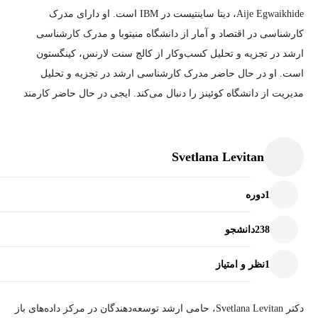
Aije Egwaikhide، دیتا ساینتیست در IBM است. او دارای مدرک
کارشناسی در اقتصاد و آمار از دانشگاه منیتوبا و مدرک کارشناسی
ارشد در تجزیه و تحلیل کسب‌وکار از کالج سنت لارنس، کینگستون
است. او در حال حاضر مدرک کارشناسی ارشد در تجزیه و تحلیل
مدیریت از دانشگاه کوئینز را دنبال می‌کند. ایجی در حال حاضر کارمند
IBM است، جایی که در سال 2018 به عنوان یک دانشمند داده‌ی جوان در
بخش خدمات بازرگانی جهانی (GBS) شروع به کار کرد. نقش اصلی او
معنا بخشیدن به داده‌ها برای مشتریان نفت و گاز آن‌ها از طریق آمار پایه
Svetlana Levitan
و الگوریتم‌های پیشرفته یادگیری ماشین بود. برجسته‌ترین فعالیت او در
GBS ایجاد یک راه‌حل سفارشی یادگیری ماشین و آمار برای بهینه‌سازی
1
دوره
عملیات در چاه‌های نفت و گاز بود. او بخشی از گروه شبکه مهارت‌های
238
دانشجو
توسعه‌دهندگان IBM است، جایی که تجربیات دنیای واقعی خود را به
دوره‌هایی که ایجاد می‌کند، می‌آورد.
1
نظر و امتیاز
دکتر Svetlana Levitan، حامی ارشد توسعه‌دهندگان در مرکز داده‌های باز