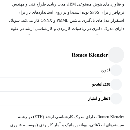
و فناوری‌های هوش مصنوعی IBM، مدت زیادی طراح فنی و مهندس
نرم‌افزار برای SPSS بوده است.او بر روی استانداردهای باز برای
استقرار مدل‌های یادگیری ماشین PMML و ONNX کار می‌کند. سوتلانا
دارای مدرک دکتری در ریاضیات کاربردی و کارشناسی ارشد در علوم
کامپیوتر از دانشگاه مریلند، کالج پارک است. او عاشق یادگیری
فناوری‌های جدید، به اشتراک گذاشتن تخصص خود و تشویق زنان در
رشته‌های STEM است.
Romeo Kienzler
1
دوره
238
دانشجو
1
نظر و امتیاز
Romeo Kienzler، دارای مدرک کارشناسی ارشد (ETH) در رشته
سیستم‌های اطلاعاتی، بیوانفورماتیک و آمار کاربردی (موسسه فناوری