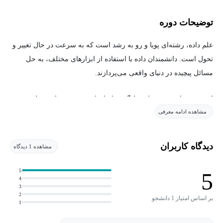
توضیحات دوره
علم داده، رشته‌ای پویا و رو به رشد است که به سرعت در حال تغییر و
تحول است. دانشمندان داده با استفاده از ابزارهای مختلف، به حل
مسائل پیچیده در دنیای واقعی می‌پردازند.
این دوره جامع، به شما در یادگیری ابزارهای ضروری برای تبدیل شدن
مشاهده ادامه معرفی
به یک دانشمند داده ماهر کمک می‌کند.
با پایتون، Github، RStudio و Jupyter Notebooks آشنا خواهید شد که
دیدگاه کاربران
مشاهده 1 دیدگاه
سنگ بناهای مورد استفاده توسط دانشمندان داده در سراسر جهان
هستند.
5
5
4
3
در این دوره چه چیزهایی خواهید آموخت؟
2
بر اساس امتیاز 1 دانشجو
1
برنامه نویسی پایتون: دستکاری داده‌ها، تجزیه و تحلیل آماری و