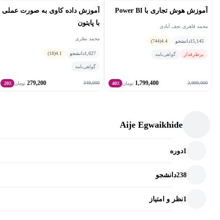
آموزش هوش تجاری با Power BI
آموزش داده کاوی به صورت عملی
با پایتون
محمد قاهری نجف آبادی
محمد نظری
15,145
دانشجو
4.4
(744)
1,627
دانشجو
4.1
(18)
پرطرفدار
گواهی‌نامه
گواهی‌نامه
279,200
1,799,400
349,000
2,999,000
تومان
40٪
تومان
20٪
Aije Egwaikhide
1
دوره
238
دانشجو
1
نظر و امتیاز