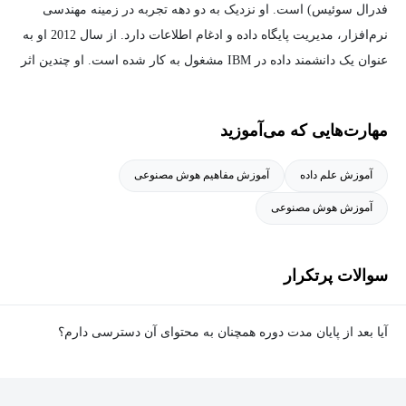
فدرال سوئیس) است. او نزدیک به دو دهه تجربه در زمینه مهندسی
نرم‌افزار، مدیریت پایگاه داده و ادغام اطلاعات دارد. از سال 2012 او به
عنوان یک دانشمند داده در IBM مشغول به کار شده است. او چندین اثر
در این زمینه با ناشران بین‌المللی و در کنفرانس‌ها منتشر کرده است.
تمرکز تحقیقاتی فعلی او بر روی معماری‌های پردازش داده‌های موازی
مهارت‌هایی که می‌آموزید
عظیم است. رومئو همچنین به پروژه‌های متن‌باز مختلفی کمک می‌کند.
آموزش علم داده
آموزش مفاهیم هوش مصنوعی
آموزش هوش مصنوعی
سوالات پرتکرار
آیا بعد از پایان مدت دوره همچنان به محتوای آن دسترسی دارم؟
بله. پس از پایان مدت دوره نیز به ویدئوها، تمرین‌ها، پروژه‌ها و سایر
محتوای آموزشی دوره دسترسی خواهید داشت؛ اما امکان تصحیح