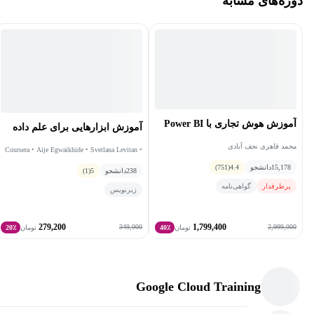
دوره‌های مشابه
آموزش هوش تجاری با Power BI
آموزش ابزارهایی برای علم داده
محمد قاهری نجف آبادی
Coursera • Aije Egwaikhide • Svetlana Levitan •
Romeo Kienzler
15,178
دانشجو
4.4
(751)
238
دانشجو
5
(1)
پرطرفدار
گواهی‌نامه
زیرنویس
279,200
1,799,400
349,000
2,999,000
تومان
40٪
تومان
20٪
Google Cloud Training