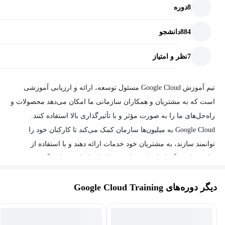
8
دوره
884
دانشجو
7
نظر و امتیاز
تیم آموزش Google Cloud مسئول توسعه، ارائه و ارزیابی آموزشی
است که به مشتریان و همکاران سازمانی ما امکان می‌دهد محصولات و
راه‌حل‌های ما را به صورت مؤثر و با تأثیرگذاری بالا استفاده کنند.
Google Cloud به میلیون‌ها سازمان کمک می‌کند تا کارکنان خود را
توانمند سازند، به مشتریان خود خدمات ارائه دهند و با استفاده از
فناوری‌های نوآورانه‌ای که در ابر و برای ابر ایجاد شده‌اند، آینده
کسب‌وکار خود را بسازند. محصولات ما برای امنیت، قابلیت اطمینان و
دیگر دوره‌های Google Cloud Training
مقیاس‌پذیری مهندسی شده‌اند و تمام لایه‌ها از زیرساخت تا برنامه‌ها و
دستگاه‌ها و سخت‌افزار را پوشش می‌دهند. تیم‌های ما متعهد به کمک به
مشتریان در استفاده از فناوری‌های ما برای ایجاد موفقیت هستند.