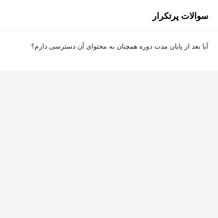
سوالات پرتکرار
آیا بعد از پایان مدت دوره همچنان به محتوای آن دسترسی دارم؟
بله. پس از پایان مدت دوره نیز به ویدئوها، تمرین‌ها، پروژه‌ها و سایر
محتوای آموزشی دوره دسترسی خواهید داشت؛ اما امکان تصحیح
تمرین‌ها توسط پشتیبان دوره و دریافت گواهی‌نامه برای شما وجود
نخواهد داشت.