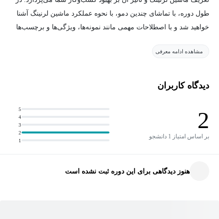
طول دوره، با تماشای چندین دمو، با نحوه عملکرد ماشین لرنینگ آشنا
خواهید شد و با اصطلاحات مهمی مانند نمونه‌ها، ویژگی‌ها و برچسب‌ها
آشنا می‌شوید.
مشاهده ادامه معرفی
این مفاهیم پایه‌ای به شما کمک می‌کنند تا درک بهتری از فرآیندهای
ماشین لرنینگ و کاربردهای آن داشته باشید.
دیدگاه کاربران
در بخش‌های عملی این دوره، شما با استفاده از APIهای یادگیری
5
2
4
ماشین از پیش‌آموزش‌دیده و همچنین با ایجاد مدل‌های ماشین لرنینگ
3
خود با استفاده از SQL در BigQuery ML، مهارت‌های خود را تقویت
2
بر اساس امتیاز 1 دانشجو
1
خواهید کرد.
هنوز دیدگاهی برای این دوره ثبت نشده است
این دوره به شما امکان می‌دهد تا با ابزارهای قدرتمند Google Cloud،
مدل‌های یادگیری ماشین را به سادگی پیاده‌سازی کرده و از آن‌ها برای
تحلیل داده‌ها و بهبود تصمیم‌گیری‌های تجاری استفاده کنید.