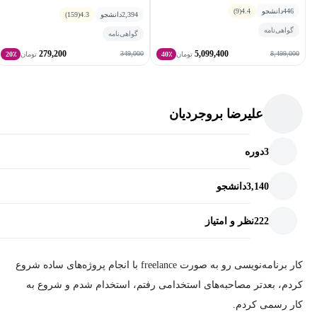
446
دانشجو
4.4
(9)
2,394
دانشجو
4.3
(159)
گواهی‌نامه
گواهی‌نامه
279,200
5,099,400
349,000
8,499,000
تومان
40٪
تومان
20٪
علیرضا بروجردیان
3
دوره
3,140
دانشجو
222
نظر و امتیاز
کار برنامه‌نویسی رو به صورت freelance با انجام پروژه‌های ساده شروع
کردم، بعدتر مصاحبه‌های استخدامی رفتم، استخدام شدم و شروع به
کار رسمی کردم.