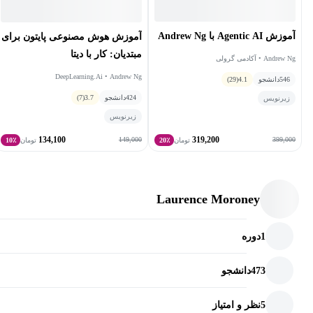
آموزش Agentic AI با Andrew Ng
آموزش هوش مصنوعی پایتون برای
مبتدیان: کار با دیتا
Andrew Ng • آکادمی گرولی
DeepLearning.Ai • Andrew Ng
546
دانشجو
4.1
(29)
424
دانشجو
3.7
(7)
زیرنویس
زیرنویس
134,100
319,200
149,000
399,000
تومان
20٪
تومان
10٪
Laurence Moroney
1
دوره
473
دانشجو
5
نظر و امتیاز