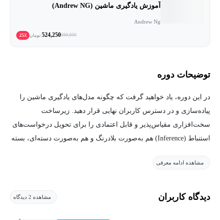
آموزش یادگیری ماشین (Andrew NG)
Andrew Ng
524,250
25٪
699,000
تومان
توضیحات دوره
در این دوره، یاد خواهید گرفت که چگونه مدل‌های یادگیری ماشین را
پیاده‌سازی و در دسترس کاربران نهایی قرار دهید. زیرساخت
سخت‌افزاری مقیاس‌پذیر و قابل اعتمادی را برای تحویل درخواست‌های
استنباط (Inference) هم به‌صورت بلادرنگ و هم به‌صورت دسته‌ای، بسته
به کاربرد، ایجاد خواهید کرد.
مشاهده ادامه معرفی
همچنین، گردش‌کار خودکارسازی و تحویل پیشرفته (Progressive
Delivery) را که با شیوه‌های فعلی MLOps مطابقت دارد، پیاده‌سازی
دیدگاه کاربران
مشاهده 2 دیدگاه
خواهید کرد تا سیستم تولید شما بتواند به‌طور پیوسته کار کند. علاوه بر
این، به‌طور پیوسته سیستم خود را برای تشخیص انحطاط مدل، رفع