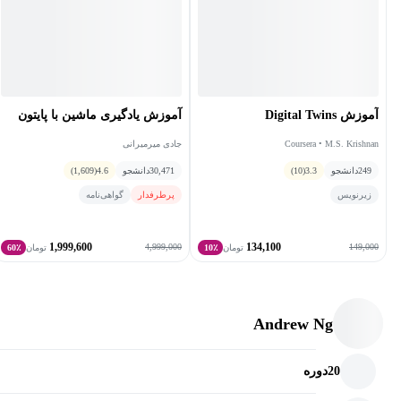
آموزش Digital Twins
آموزش یادگیری ماشین با پایتون
Coursera • M.S. Krishnan
جادی میرمیرانی
249
دانشجو
3.3
(10)
30,471
دانشجو
4.6
(1,609)
زیرنویس
پرطرفدار
گواهی‌نامه
1,999,600
134,100
4,999,000
149,000
تومان
10٪
تومان
60٪
Andrew Ng
20
دوره