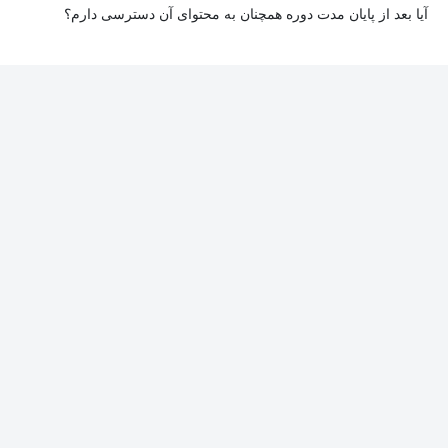
آیا بعد از پایان مدت دوره همچنان به محتوای آن دسترسی دارم؟
بله. پس از پایان مدت دوره نیز به ویدئوها، تمرین‌ها، پروژه‌ها و سایر
محتوای آموزشی دوره دسترسی خواهید داشت؛ اما امکان تصحیح
تمرین‌ها توسط پشتیبان دوره و دریافت گواهی‌نامه برای شما وجود
نخواهد داشت.