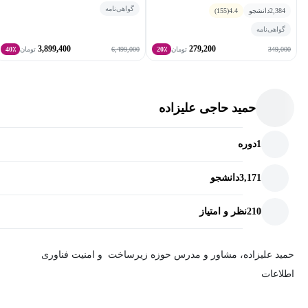
گواهی‌نامه
2,384
دانشجو
4.4
(155)
گواهی‌نامه
3,899,400
279,200
6,499,000
349,000
تومان
20٪
تومان
40٪
حمید حاجی علیزاده
1
دوره
3,171
دانشجو
210
نظر و امتیاز
حمید علیزاده، مشاور و مدرس حوزه زیرساخت و امنیت فناوری
اطلاعات