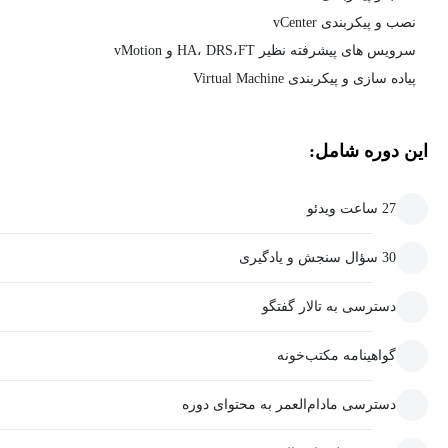
نصب و پیکربندی vCenter
سرویس های پیشرفته نظیر HA، DRS،FT و vMotion
پیاده سازی و پیکربندی Virtual Machine
این دوره شامل:
27 ساعت ویدئو
30 سؤال سنجش و یادگیری
دسترسی به تالار گفتگو
گواهینامه مکتب‌خونه
دسترسی مادام‌العمر به محتوای دوره