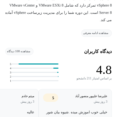
vSphere 8 تمرکز دارد که شامل VMware ESXi 8 و VMware vCenter
Server 8 است. این دوره شما را برای مدیریت زیرساخت vSphere آماده
می کند.
مشاهده ادامه معرفی
این دوره پایه و اساس بسیاری از فناوری های VMware در مفهوم جدید
Software Defined Data Center است.
محصولات مرتبط با این دوره ESXi 8 و vCenter Server Server 8 است.
دیدگاه کاربران
مشاهده 108 دیدگاه
با پایان این دوره انتظار می رود شما قادر به درک موضوعات زیر باشید:
5
4.8
4
3
توصیف مفهوم Software Defined Data Center
2
بر اساس امتیاز 211 دانشجو
1
توضیح مولفه های vSphere و وظایف هر یک از آنها در یک زیرساخت
توصیف مزایا و قابلیت های VMware Skyline
علیرضا علیپور منصور آباد
میثم خادم
5
3 روز پیش
3 روز پیش
نصب و پیکربندی ESXi Host ها
خیلی خوب اموزش میده .شیوه بیان شور
عالیه
پیاده سازی و پیکربندی VMware vCenter Server Appliance