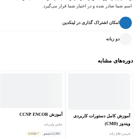
ایجاد و مدیریت یک vSphere Cluster که برروی آن VMware vSphere
اسم شما صادر شده و در اختیار شما قرار می‌گیرد.
High Availability و VMware vSphere Distributed Resource
Scheduler فعال شده اند
امکان اشتراک گذاری در لینکدین
دو زبانه
دوره‌های مشابه
آموزش CCNP ENCOR
آموزش کامل دستورات کاربردی
ویندوز (CMD)
عباس ولی‌زاده
3,905
دانشجو
4.7
(116)
فریبرز فلاح زاده