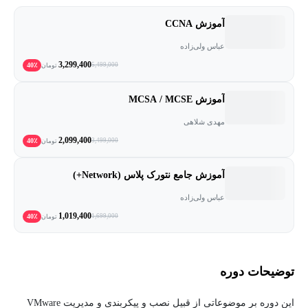
آموزش CCNA
عباس ولی‌زاده
3,299,400
40٪
5,499,000
تومان
آموزش MCSA / MCSE
مهدی شلاهی
2,099,400
40٪
3,499,000
تومان
آموزش جامع نتورک پلاس (Network+)
عباس ولی‌زاده
1,019,400
40٪
1,699,000
تومان
توضیحات دوره
این دوره بر موضوعاتی از قبیل نصب و پیکربندی و مدیریت VMware