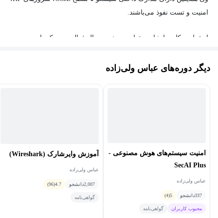
امنیت و تست نفوذ می‌باشند.
از تجارب کاری ایشان میتوان به چندین سال فعالیت در یکی از
دیتاسنترهای بزرگ کشور، چندین سال مدیر فناوری اطلاعات در شرکت
های خصوصی، همکاری با شرکت الوحدانیه امارات، مشاوره امنیت و
دیگر دوره‌های عباس ولی‌زاده
بهبود شبکه به مدیران ارشد سازمان‌ها اشاره کرد.
ایشان از سال ۱۳۹۲ تدریس را با متد‌های آموزشی بروز و بین‌المللی
آغاز کردند و در حال حاضر مدرس دوره‌های سیسکو و امنیت هستند.
امنیت سیستم‌های هوش مصنوعی -
آموزش وایرشارک (Wireshark)
SecAI Plus
عباس ولی‌زاده
عباس ولی‌زاده
2,007
دانشجو
4.7
(96)
337
دانشجو
5
(4)
گواهی‌نامه
محبوب کاربران
گواهی‌نامه