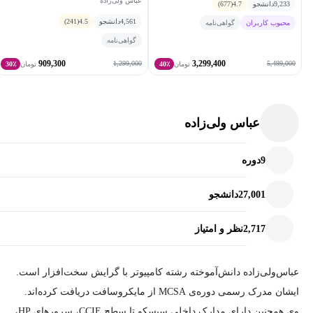
عباس ولی‌زاده
9,233
دانشجو
4.7
(677)
4,561
دانشجو
4.5
(241)
محبوب کاربران
گواهی‌نامه
گواهی‌نامه
909,300
3,299,400
1,299,000
5,499,000
تومان
40٪
تومان
30٪
عباس ولی‌زاده
9
دوره
27,001
دانشجو
2,717
نظر و امتیاز
عباس‌ولی‌زاده دانش‌آموخته رشته کامپیوتر با گرایش سخت‌افزار است.
ایشان مدرک‌ رسمی دوره‌ی‌ MCSA‌ از مایکروسافت‌ دریافت کرده‌اند.
وی همچنین دارای مدارک‌ داخلی سیسکو تا سطح CCIE، سرورهای HP،