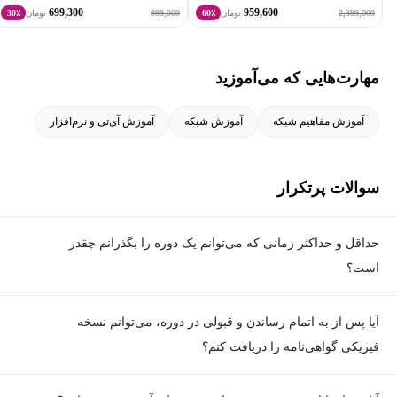
699,300
959,600
999,000
2,399,000
تومان
60٪
تومان
30٪
مهارت‌هایی که می‌آموزید
آموزش مفاهیم شبکه
آموزش شبکه
آموزش آی‌تی و نرم‌افزار
سوالات پرتکرار
حداقل و حداکثر زمانی که می‌توانم یک دوره را بگذرانم چقدر
است؟
برای گذراندن دوره، حداقل زمان مشخصی وجود ندارد و شما می‌توانید
آیا پس از به اتمام رساندن و قبولی در دوره، می‌توانم نسخه
در هر زمان که مایل هستید، ویدیوهای آموزشی دوره را ببینید و تمارین
فیزیکی گواهی‌نامه را دریافت کنم؟
را انجام دهید؛ اما برای هر دوره یک حداکثر زمان تعیین شده که در
صفحه معرفی دوره قابل مشاهده است که تنها در این بازه زمانی
خیر. به‌دلیل ملاحظات محیط‌زیستی و کاهش مصرف کاغذ، گواهی‌نامه