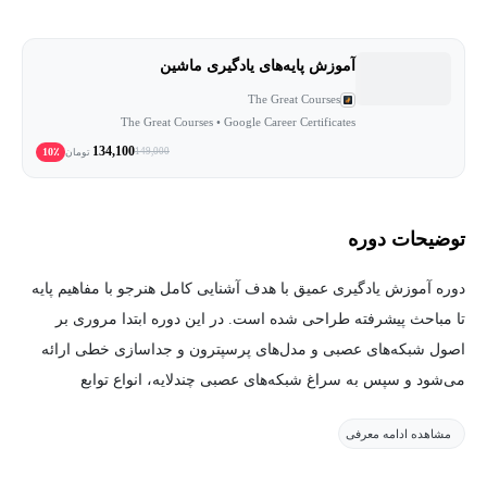
آموزش پایه‌های یادگیری ماشین
The Great Courses
The Great Courses • Google Career Certificates
134,100
10٪
149,000
تومان
توضیحات دوره
دوره آموزش یادگیری عمیق با هدف آشنایی کامل هنرجو با مفاهیم پایه
تا مباحث پیشرفته طراحی شده است. در این دوره ابتدا مروری بر
اصول شبکه‌های عصبی و مدل‌های پرسپترون و جداسازی خطی ارائه
می‌شود و سپس به سراغ شبکه‌های عصبی چندلایه، انواع توابع
فعال‌ساز و توابع زیان، و روش‌های بهینه‌سازی می‌رویم. در ادامه،
مشاهده ادامه معرفی
معماری‌های مهمی مانند شبکه‌های عصبی کانولوشنی (CNN)، شبکه‌های
عصبی بازگشتی و مدل‌های LSTM برای پردازش توالی و متن آموزش