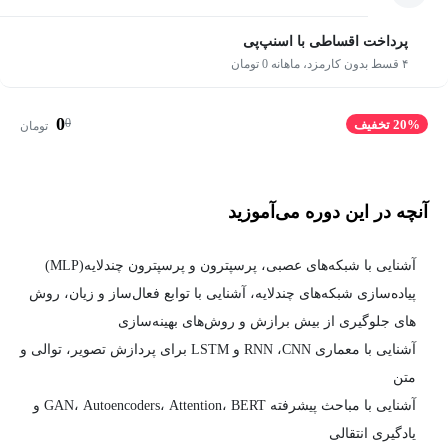
پرداخت اقساطی با اسنپ‌پی
۴ قسط بدون کارمزد، ماهانه 0 تومان
0
0
20% تخفیف
تومان
آنچه در این دوره می‌آموزید
آشنایی با شبکه‌های عصبی، پرسپترون و پرسپترون چندلایه(MLP)
پیاده‌سازی شبکه‌های چندلایه، آشنایی با توابع فعال‌ساز و زیان، روش
های جلوگیری از بیش برازش و روش‌های بهینه‌سازی
آشنایی با معماری RNN ،CNN و LSTM برای پردازش تصویر، توالی و
متن
آشنایی با مباحث پیشرفته GAN، Autoencoders، Attention، BERT و
یادگیری انتقالی