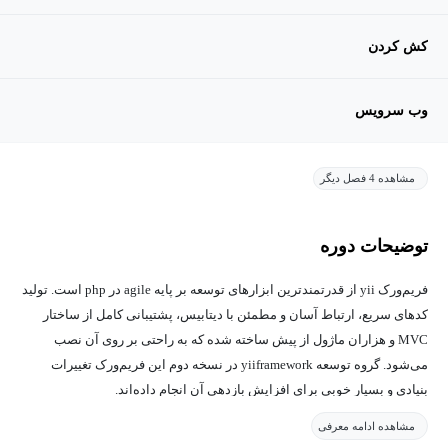
کش کردن
وب سرویس
مشاهده 4 فصل دیگر
توضیحات دوره
فریم‌ورک yii از قدرتمندترین ابزارهای توسعه بر پایه agile در php است. تولید
کدهای سریع، ارتباط آسان و مطمئن با دیتابیس، پشتیبانی کامل از ساختار
MVC و هزاران ماژول از پیش ساخته شده که به راحتی بر روی آن نصب
می‌شود. گروه توسعه yiiframework در نسخه دوم این فریم‌ورک تغییرات
بنیادی و بسیار خوبی برای افزایش بازدهی آن انجام داده‌اند.
در مجموعه آموزشی yii2 بصورت مقدماتی با نصب و راه‌اندازی و سپس تا
مشاهده ادامه معرفی
مراحل پیشرفته مثل راه اندازی وب سرویس آشنا خواهید شد.