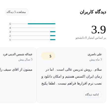
برای بیان سوالات و حل مشکلات خود در استفاده از این مجموعه می‌توانید با
مدرس آن در ارتباط باشید.
دیدگاه کاربران
مشاهده 5 دیدگاه
5
3.9
4
3
2
بر اساس امتیاز 8 دانشجو
1
علی ناصری
عبداله شمس الدینی فرد
5
3 ماه پیش
5 سال پیش
سلام . روش تدریس عالی است . اما در
ممنون از اقای سیف زا
زمان ایران اکسس هستیم و امکان دانلود و
نصب نرم افزارها فراهم نیست . لطفا پکیج
نرم افزارهای آفلاین که در ویدیوی فصل
ادامه دیدگاه
اول - درس هفتم - install yii2 on offline
آمده است را به دوره اضافه بفرمایید .