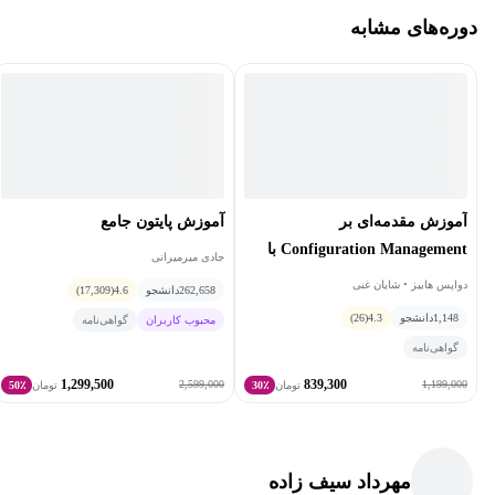
دوره‌های مشابه
آموزش پایتون جامع
آموزش مقدمه‌ای بر
Configuration Management با
جادی میرمیرانی
انسیبل
دواپس هابیز • شایان غنی
262,658
دانشجو
4.6
(17,309)
1,148
دانشجو
4.3
(26)
محبوب کاربران
گواهی‌نامه
گواهی‌نامه
1,299,500
839,300
2,599,000
1,199,000
تومان
30٪
تومان
50٪
مهرداد سیف زاده