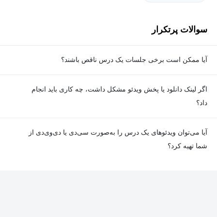
سوالات پرتکرار
آیا ممکن است برخی جلسات یک درس ناقص باشند؟
معمولا تمامی جلسات هر درس به‌طور کامل ضبط می‌شوند؛ اما گاهی
اگر لینک دانلود یا پخش ویدئو مشکل داشت، چه کاری باید انجام
به دلیل برخی ناهماهنگی‌ها ممکن است یک یا چند جلسه ضبط نشده
داد؟
باشد. جزئیات این موارد در توضیحات هر درس درج شده است.
در صورت مواجهه با هرگونه مشکل در دانلود یا پخش ویدئو، می‌توانید
آیا می‌توان ویدئوهای یک درس را به‌صورت سی‌دی یا دی‌وی‌دی از
از طریق صفحه ارتباط با ما اطلاع دهید تا تیم پشتیبانی به‌سرعت مشکل
شما تهیه کرد؟
را بررسی و رفع کند.
در حال حاضر امکان ارسال دروس به‌صورت سی‌دی یا دی‌وی‌دی وجود
ندارد و همه محتواها به شکل آنلاین ارائه می‌شوند.