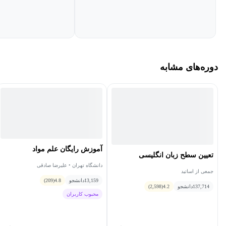
دوره‌های مشابه
آموزش رایگان علم مواد
تعیین سطح زبان انگلیسی
دانشگاه تهران • علیرضا صادقی
جمعی از اساتید
13,159
دانشجو
4.8
(209)
137,714
دانشجو
4.2
(2,598)
محبوب کاربران