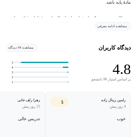
مادهٔ پایه باشد.
جوشکاری همچنین یکی از فرایندهای اتصال دائمی قطعات (فلزی یا
مشاهده ادامه معرفی
غیرفلزی)، به روش ذوبی یا غیر ذوبی، با به کارگیری یا بدون بکارگیری
فشار، با استفاده یا بدون استفاده از ماده پرکننده می‌باشد
دیدگاه کاربران
مشاهده 44 دیدگاه
5
4.8
4
3
2
بر اساس امتیاز 96 دانشجو
1
رامین زینال زاده
زهرا زلف خانی
5
4 روز پیش
15 روز پیش
خوب
تدریس عالی