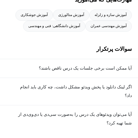
جوشکاری مواد مصرفی
آموزش سازه و زلزله
آموزش متالورژی
آموزش جوشکاری
آموزش مهندسی عمران
آموزش دانشگاهی: فنی و مهندسی
سوالات پرتکرار
آیا ممکن است برخی جلسات یک درس ناقص باشند؟
معمولا تمامی جلسات هر درس به‌طور کامل ضبط می‌شوند؛ اما گاهی
اگر لینک دانلود یا پخش ویدئو مشکل داشت، چه کاری باید انجام
به دلیل برخی ناهماهنگی‌ها ممکن است یک یا چند جلسه ضبط نشده
داد؟
باشد. جزئیات این موارد در توضیحات هر درس درج شده است.
در صورت مواجهه با هرگونه مشکل در دانلود یا پخش ویدئو، می‌توانید
آیا می‌توان ویدئوهای یک درس را به‌صورت سی‌دی یا دی‌وی‌دی از
از طریق صفحه ارتباط با ما اطلاع دهید تا تیم پشتیبانی به‌سرعت مشکل
شما تهیه کرد؟
را بررسی و رفع کند.
در حال حاضر امکان ارسال دروس به‌صورت سی‌دی یا دی‌وی‌دی وجود