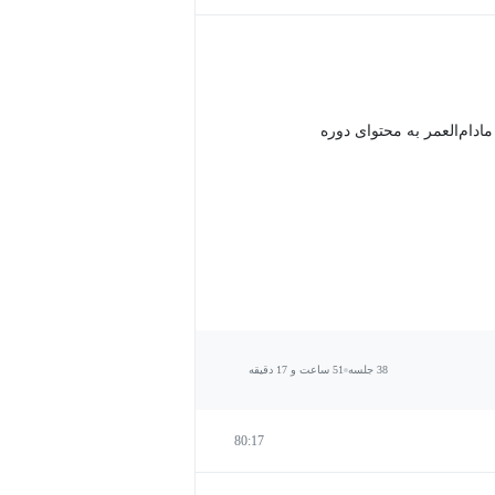
دام‌العمر به محتوای دوره
38 جلسه
51 ساعت و 17 دقیقه
80:17