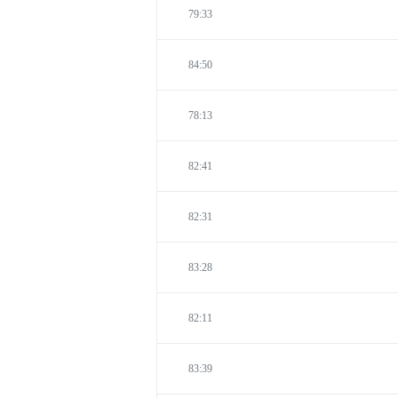
79:33
84:50
78:13
82:41
82:31
83:28
82:11
83:39