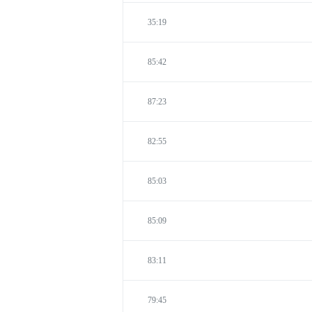
35:19
85:42
87:23
82:55
85:03
85:09
83:11
79:45