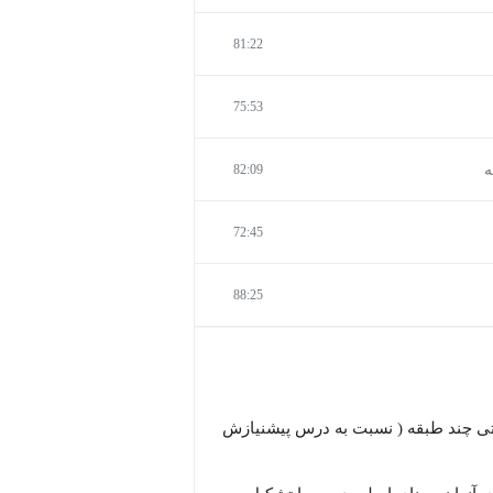
81:22
75:53
ه
82:09
72:45
88:25
اتی چند طبقه ( نسبت به درس پیشنیازش