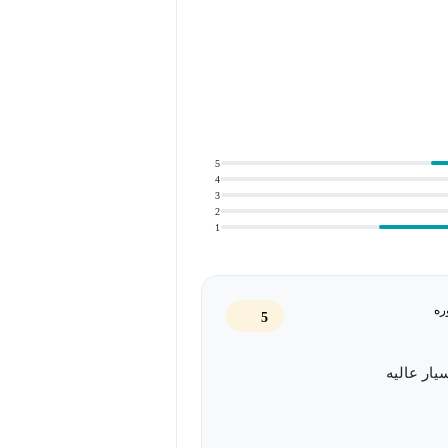
5
4
3
2
1
اس‌پذیر برای آموزش و سرویس‌دهی مدل‌های
ره
5
زیع‌شده برای مدل‌های با میلیاردها
یار عالیه
Efficient Fine-t): عملیاتی‌سازی تکنیک‌های تنظیم دقیق پارامتر-کارآمد