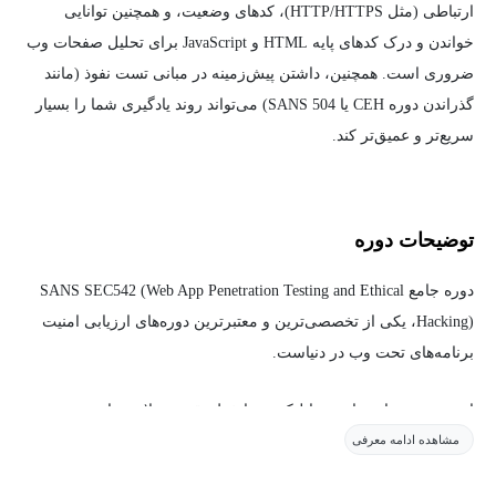
ارتباطی (مثل HTTP/HTTPS)، کدهای وضعیت، و همچنین توانایی
خواندن و درک کدهای پایه HTML و JavaScript برای تحلیل صفحات وب
ضروری است. همچنین، داشتن پیش‌زمینه در مبانی تست نفوذ (مانند
گذراندن دوره CEH یا SANS 504) می‌تواند روند یادگیری شما را بسیار
سریع‌تر و عمیق‌تر کند.
توضیحات دوره
دوره جامع SANS SEC542 (Web App Penetration Testing and Ethical
Hacking)، یکی از تخصصی‌ترین و معتبرترین دوره‌های ارزیابی امنیت
برنامه‌های تحت وب در دنیاست.
امروزه وب‌سایت‌ها و وب‌اپلیکیشن‌ها خط مقدم حملات سایبری هستند و
مشاهده ادامه معرفی
سازمان‌ها به شدت نیازمند متخصصانی هستند که بتوانند این رخنه‌ها را
پیدا کنند. در این دوره، شما یاد می‌گیرید که چگونه مانند یک هکر وب