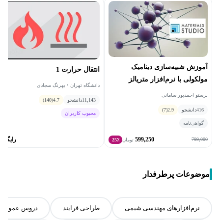
آموزش شبیه‌سازی دینامیک
انتقال حرارت 1
مولکولی با نرم‌افزار متریالز
دانشگاه تهران • بهرنگ سجادی
استادیو
پرستو احمدپور سامانی
11,143
دانشجو
4.7
(140)
416
دانشجو
2.9
(7)
محبوب کاربران
گواهی‌نامه
599,250
رایگان
799,000
تومان
25٪
موضوعات پرطرفدار
نرم‌افزارهای مهندسی شیمی
طراحی فرایند
دروس عمومی 