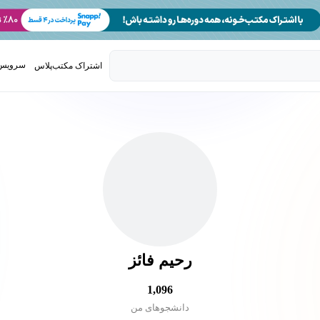
سرویس 
اشتراک مکتب‌پلاس
تدریس ک
رحیم فائز
1,096
دانشجو‌های من