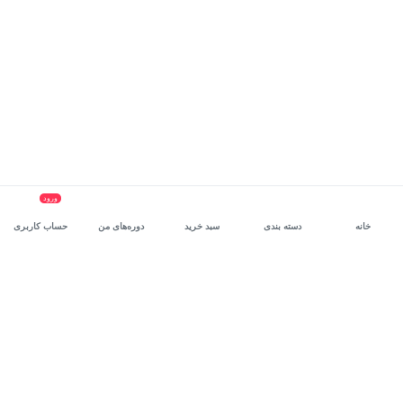
ورود
خانه
دسته بندی
سبد خرید
دوره‌های من
حساب کاربری
سرویس سازمانی مکتب‌خونه
، بستر رشد و توانمندسازی حرفه‌ای
کارکنان در مسیر توسعه‌ فردی آن‌هاست.