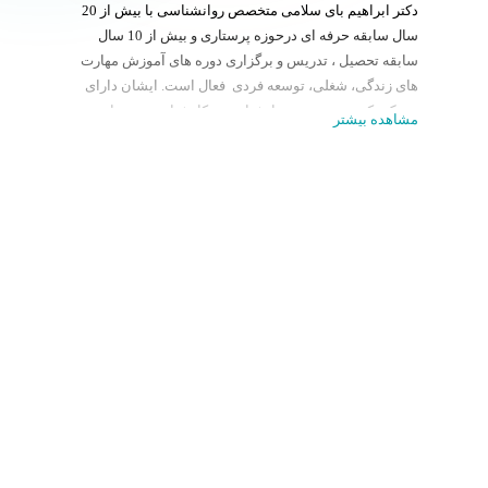
دکتر ابراهیم بای سلامی متخصص روانشناسی با بیش از 20
سال سابقه حرفه ای درحوزه پرستاری و بیش از 10 سال
سابقه تحصیل ، تدریس و برگزاری دوره های آموزش مهارت
های زندگی، شغلی، توسعه فردی فعال است. ایشان دارای
مدرک دکتری تخصصی روانشناسی و کارشناسی پرستاری می
مشاهده بیشتر
باشند.
دکتر سلامی تا کنون صدها نفر از خانواده ها، بیماران
،مددجویان ، و شرکت ها را راهنمایی و مشاوره داده اند.
ایشان به دلیل سبک تدریس کاربردی و علمی ، تعاملی ،
ساده و مخاطب محور همواره مورد توجه و استقبال
مخاطبان قرار گرفته اند.
از دستاوردهای حرفه ای دکتر سلامی می توان به موارد زیر
اشاره کرد:
1- مدرس دانشگاه
2- مشاور روانشناختی در حوزه های فردی ،خانوادگی
،سازمانی
3- برگزاری کارگاه های رشد و توسعه فردی برای ادرارات و
شرکت ها