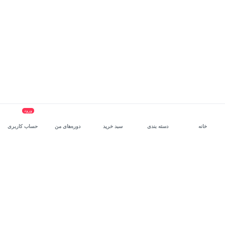
ورود
خانه
دسته بندی
سبد خرید
دوره‌های من
حساب کاربری
سرویس سازمانی مکتب‌خونه
، بستر رشد و توانمندسازی حرفه‌ای
کارکنان در مسیر توسعه‌ فردی آن‌هاست.