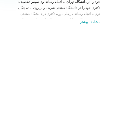
خود را در دانشگاه تهران به اتمام رساند. وی سپس تحصیلات
دکتری خود را در دانشگاه صنعتی شریف و بر روی ماده چگال
نرم به انجام رساند. در طی دوره دکتری در دانشگاه صنعتی
شریف درس کاربرد کامپیوتر در فیزیک را چند بار تدریس کرد
مشاهده بیشتر
و برای اولین بار در سال 1374 روش‌های شبیه‌سازی در فیزیک
را در قالب این درس تدریس نمود.
فعالیت علمی وی در گرایش ماده‌چگال نرم است. ماده‌ چگال
نرم یکی از شاخه‌های فیزیک است که بامسائل زیستی مرتبط
است.
گروه علمی دکتر اجتهادی در زمینهٔ پیچش پروتئین، مدل‌های
کشسان DNA، هیدرودینامیک مزو مقیاس و مایع بلوری
فعالیت انجام می‌دهد.