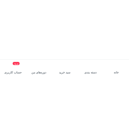
ورود
خانه
دسته بندی
سبد خرید
دوره‌های من
حساب کاربری
سرویس سازمانی مکتب‌خونه
، بستر رشد و توانمندسازی حرفه‌ای
کارکنان در مسیر توسعه‌ فردی آن‌هاست.