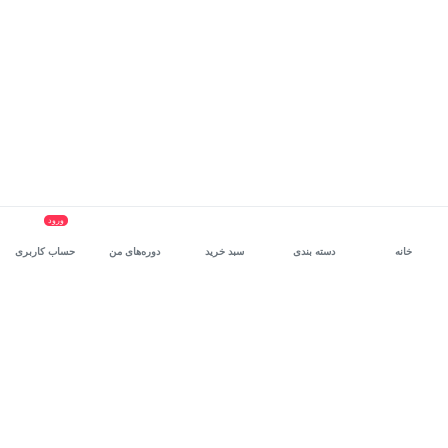
ورود
خانه
دسته بندی
سبد خرید
دوره‌های من
حساب کاربری
سرویس سازمانی مکتب‌خونه
، بستر رشد و توانمندسازی حرفه‌ای
کارکنان در مسیر توسعه‌ فردی آن‌هاست.