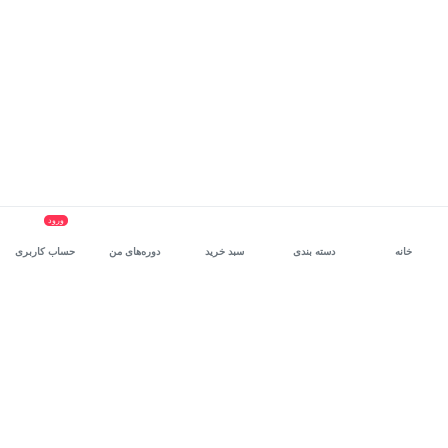
ورود
خانه
دسته بندی
سبد خرید
دوره‌های من
حساب کاربری
سرویس سازمانی مکتب‌خونه
، بستر رشد و توانمندسازی حرفه‌ای
کارکنان در مسیر توسعه‌ فردی آن‌هاست.