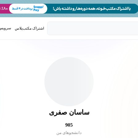
سرویس 
اشتراک مکتب‌پلاس
تدریس ک
ساسان صفری
905
دانشجو‌های من