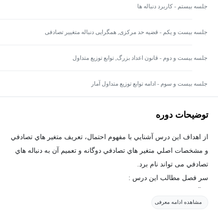
جلسه بیستم - کاربرد دنباله ها
جلسه بیست و یکم - قضیه حد مرکزی, همگرایی دنباله متغییر تصادفی
جلسه بیست و دوم - قانون اعداد بزرگ, توابع توزیع متداول
جلسه بیست و سوم - ادامه توابع توزیع متداول آمار
توضیحات دوره
از اهداف این درس آشنايي با مفهوم احتمال، تعريف متغير هاي تصادفي
و مشخصات اصلي متغير هاي تصادفي دوگانه و تعميم آن به دنباله هاي
تصادفي می تواند نام برد.
سر فصل مطالب این درس :
1- آشنايي با مفهوم مدل تصادفي، تئوري احتمال و تعاريف مربوطه
مشاهده ادامه معرفی
2- مروري بر تئوري مجموعه ها و بيان تئوري احتمال برآن اساس