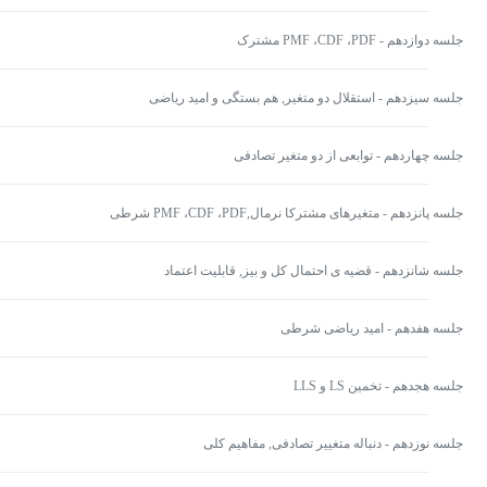
جلسه دوازدهم - PMF ،CDF ،PDF مشترک
جلسه سیزدهم - استقلال دو متغیر, هم بستگی و امید ریاضی
جلسه چهاردهم - توابعی از دو متغیر تصادفی
جلسه پانزدهم - متغیرهای مشترکا نرمال,PMF ،CDF ،PDF شرطی
جلسه شانزدهم - قضیه ی احتمال کل و بیز, قابلیت اعتماد
جلسه هفدهم - امید ریاضی شرطی
جلسه هجدهم - تخمین LS و LLS
جلسه نوزدهم - دنباله متغییر تصادفی, مفاهیم کلی