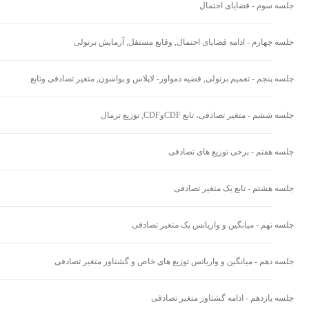
جلسه سوم - قضایای احتمال
جلسه چهارم - ادامه قضایای احتمال, وقایع مستقل, آزمایش برنولی
جلسه پنجم - تعمیم برنولی, قضیه دمواور- لاپلاس و پواسون, متغیر تصادفی وتابع
PMF
جلسه ششم - متغیر تصادفی، تابع CDFوCDF, توزیع نرمال
جلسه هفتم - برخی توزیع های تصادفی
جلسه هشتم - تابع یک متغیر تصادفی
جلسه نهم - میانگین و واریانس یک متغیر تصادفی
جلسه دهم - میانگین و واریانس توزیع های خاص و گشتاور متغیر تصادفی
جلسه یازدهم - ادامه گشتاور متغیر تصادفی