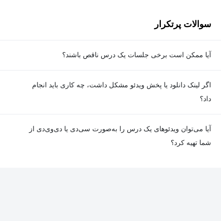
سوالات پرتکرار
آیا ممکن است برخی جلسات یک درس ناقص باشند؟
معمولا تمامی جلسات هر درس به‌طور کامل ضبط می‌شوند؛ اما گاهی
اگر لینک دانلود یا پخش ویدئو مشکل داشت، چه کاری باید انجام
به دلیل برخی ناهماهنگی‌ها ممکن است یک یا چند جلسه ضبط نشده
داد؟
باشد. جزئیات این موارد در توضیحات هر درس درج شده است.
در صورت مواجهه با هرگونه مشکل در دانلود یا پخش ویدئو، می‌توانید
آیا می‌توان ویدئوهای یک درس را به‌صورت سی‌دی یا دی‌وی‌دی از
از طریق صفحه ارتباط با ما اطلاع دهید تا تیم پشتیبانی به‌سرعت مشکل
شما تهیه کرد؟
را بررسی و رفع کند.
در حال حاضر امکان ارسال دروس به‌صورت سی‌دی یا دی‌وی‌دی وجود
ندارد و همه محتواها به شکل آنلاین ارائه می‌شوند.