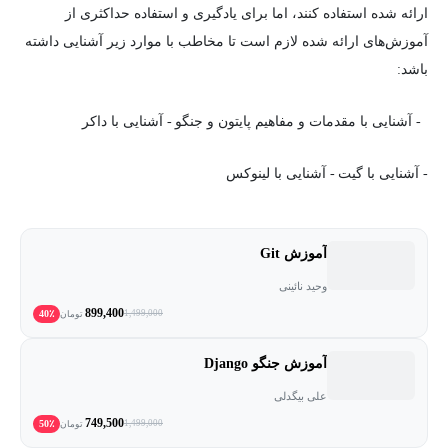
ارائه شده استفاده کنند، اما برای یادگیری و استفاده حداکثری از
آموزش­‌های ارائه شده لازم است تا مخاطب با موارد زیر آشنایی داشته
باشد:
- آشنایی با مقدمات و مفاهیم پایتون و جنگو
- آشنایی با داکر
- آشنایی با گیت
- آشنایی با لینوکس
آموزش Git
وحید نائینی
899,400
40٪
1,499,000
تومان
آموزش جنگو Django
علی بیگدلی
749,500
50٪
1,499,000
تومان