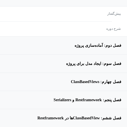
پیش‌گفتار
شرح دوره
فصل دوم: آماده‌سازی پروژه
فصل سوم: ایجاد مدل برای پروژه
فصل چهارم: ClassBasedViews
فصل پنجم: Restframework و Serializers
فصل ششم: ‌ClassBasedViewها در Restframework