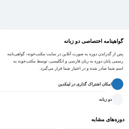
آشنایی اولیه با نحوه تعامل توسعه‌دهنده جنگو با داکر
آشنایی با ساختار Class Based View‌ها که ساختار تکمیلی از
شئ‌گرایی در پایتون خواهد بود
نحوه ساخت Api در جنگو
گواهینامه اختصاصی دو زبانه
نحوه تست‌کردن عملکردهای سازه طراحی شده
پس از گذراندن دوره به صورت آنلاین در سایت مکتب‌خونه، گواهی‌نامه
بررسی کیفیت وب­سایت طراحی شده
رسمی پایان دوره به زبان فارسی و انگلیسی، توسط مکتب‌خونه به
اسم شما صادر شده و در اختیار شما قرار می‌گیرد.
پیاده­‌سازی در هاست لینوکس با داکر
نحوه تعامل front و Back در یک پروژه
امکان اشتراک گذاری در لینکدین
دو زبانه
هدف از برگزاری دوره آموزش جنگو پیشرفته چیست؟
دوره‌های مشابه
اصلی­‌ترین هدف دوره
آموزش جنگو پیشرفته
مرور آموزش‌­هایی است