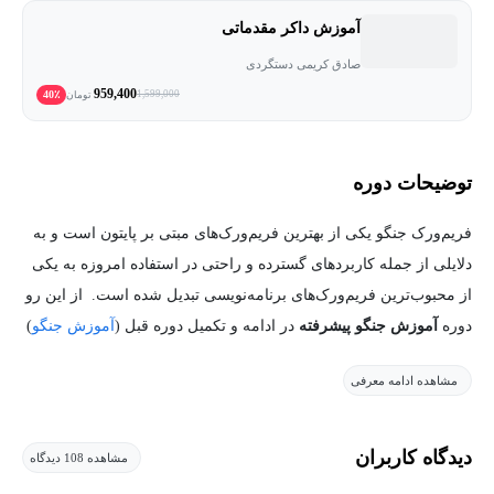
آموزش داکر مقدماتی
صادق کریمی دستگردی
959,400
40٪
1,599,000
تومان
توضیحات دوره
فریم­‌ورک جنگو یکی از بهترین فریم‌­ورک­‌های مبتی بر پایتون است و به
دلایلی از جمله کاربردهای گسترده و راحتی در استفاده امروزه به یکی
از محبوب­‌ترین فریم‌­ورک‌­های برنامه‌­نویسی تبدیل شده است. از این رو
دوره
آموزش جنگو پیشرفته
در ادامه و تکمیل دوره قبل (
آموزش جنگو
)
به بیان مسائل پیچیده‌تر و عمیق‌تری از جنگو می‌پردازد.
مشاهده ادامه معرفی
در رابطه با دلایل محبوبیت جنگو مقالات و مطالب زیادی در وب قابل
مشاهده است. اصلی­‌ترین دلایل محبوبیت این فریم‌­ورک به موارد زیر
دیدگاه کاربران
مشاهده 108 دیدگاه
برمی‌­گردد: