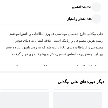
دست بیاورند.
54,851
دانشجو
2,244
نظر و امتیاز
علی بیگدلی فارغ‌التحصیل مهندسی فناوری اطلاعات و دانش‌آموخته‌ی
رشته هوش مصنوعی و رباتیک است. علاقه ایشان به دنیای هوش
مصنوعی و ارتباطات دنیای IOT باعث شد که به روند تلفیق این دو بستر
بپردازد. به‌طوری‌که اساس تحصیل، کار و پیشرفت وی قرار گرفت.
بیش از 10 سال سابقه برنامه‌نویسی و توانایی وی در حوزه شبکه و
ارتباطات روند کار را برایش تسهیل کرد به شکلی که امروز به‌عنوان
مدیر بخش تحقیق و توسعه در پروژه‌ها نقش کلیدی ایفا می‌کند.
دیگر دوره‌های علی بیگدلی
زبان‌های پایتون، C++/C و Arduino و کار با فریمورک های استک پایتون
همچون Django و Fastapi از تخصص‌های وی در برنامه‌نویسی به شمار
می‌آید.