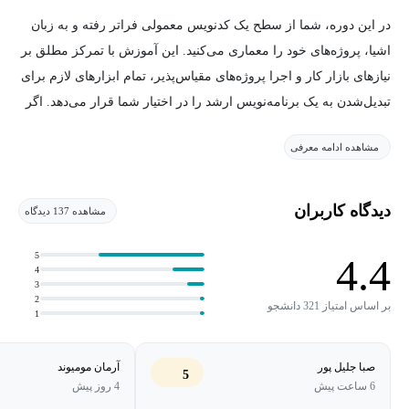
در این دوره، شما از سطح یک کدنویس معمولی فراتر رفته و به زبان
اشیا، پروژه‌های خود را معماری می‌کنید. این آموزش با تمرکز مطلق بر
نیازهای بازار کار و اجرا پروژه‌های مقیاس‌پذیر، تمام ابزارهای لازم برای
تبدیل‌شدن به یک برنامه‌نویس ارشد را در اختیار شما قرار می‌دهد. اگر
به‌دنبال ارتقا مهارت فنی و تولید کدهای استاندارد و جهانی هستید، این
مشاهده ادامه معرفی
مسیر برای شما طراحی شده است.
معرفی دوره آموزش شی گرایی در پایتون
دیدگاه کاربران
مشاهده 137 دیدگاه
دوره شی گرایی پایتون یک دوره جامع و پروژه‌محور است که برای
5
4.4
آماده‌سازی برنامه‌نویسان جهت کار روی پروژه‌های واقعی و تیم‌های
4
3
حرفه‌ای طراحی شده است. در این دوره، از آماده‌سازی محیط و
2
بر اساس امتیاز 321 دانشجو
1
مفاهیم پایه‌ای شروع می‌کنید و به‌صورت گام‌به‌گام به مباحث
پیشرفته‌ای مانند وراثت، چندریختی و کپسوله‌سازی می‌رسید. مسیر
صبا جلیل پور
آرمان مومیوند
آموزشی با تمرین‌های عملی و پروژه‌های واقعی همراه است تا مفاهیم
5
6 ساعت پیش
4 روز پیش
به‌صورت کاربردی تثبیت شوند. خروجی این دوره، شامل توانایی