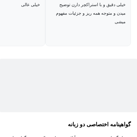
طراحی و پیاده‌سازی ساختارهای شی‌گرا، نوشتن کد تمیز و آمادگی
خیلی دقیق و با استراکچر دارن توضیح
خیلی عالی
برای ورود به پروژه‌های پیچیده پایتونی و بازار کار است.
میدن و متوجه همه ریز و جزئیات مفهوم
میشی
دوره آموزش شی گرا در پایتون برای چه کسانی مناسب
است؟
این مسیر آموزشی با هدف پرکردن شکاف بین دانش مقدماتی و
تخصص حرفه‌ای تدوین شده است. اگر در یکی از گروه‌های زیر هستید،
این دوره گام بعدی رشد شماست:
برنامه‌نویسان پایتون: کسانی که با اصول اولیه پایتون آشنا هستند و
اکنون می‌خواهند با یادگیری تفکر شی‌گرایی، کدهای مهندسی‌شده و
کلاس‌جهانی بنویسند.
دانشجویان و فارغ‌التحصیلان: افرادی که می‌خواهند فراتر از مباحث
تئوریک دانشگاه، مهارت‌های عملی و پیاده‌سازی اصولی پروژه‌ها را
گواهینامه اختصاصی دو زبانه
برای ورود به دنیا واقعی بیاموزند.