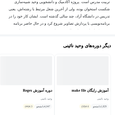
تربیت مدرس است. پروژه آکادمیک و دانشجویی وحید شبیه‌سازی
شکست استخوان بوده، ولی از آخرین شغل مرتبط با رشته‌اش، یعنی
تدریس در دانشگاه آزاد، ‌چند سالی گذشته است. ایشان کار خود را در
برنامه‌نویسی با پردازش تصاویر شروع کرد و در حال حاضر برنامه
نویس بک اند است و از سال 1394 سابقهٔ تدریس ۳۰ دوره برنامه‌نویسی
پایتون را در مجتمع فنی دارد. ایشان مسلط به زبان‌های برنامه‌نویسی و
دیگر دوره‌های وحید نائینی
ابزارهایی مثل C++، Python، Docker، SQL، Git و غیره است. نکته
جالب توجه درباره وحید این است که او به زبان‌های غیر برنامه‌نویسی
هم علاقه زیادی دارد و با زبان‌های روسی و اسپرانتو هم آشنایی دارد.
آموزش رایگان make file
دوره آموزش Regex
وحید نائینی
وحید نائینی
1,829
دانشجو
4.6
(18)
4,047
دانشجو
4.3
(44)