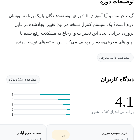
توضیحات دوره
گیت چیست و آیا آموزش Git برای توسعه‌دهندگان یا یک برنامه نویسان
لازم است؟ یک سیستم کنترل نسخه هر نوع تغییر ایجادشده در فایل
پروژه، چرایی ایجاد این تغییرات و ارجاع به مشکلات رفع شده یا
بهبودهای معرفی‌شده را ردیابی می‌کند. این به تیم‌های توسعه‌دهنده
اجازه می‌دهد تا تغییرات کد را در طول زمان مدیریت و پیگیری کنند. این
مشاهده ادامه معرفی
ابزار به توسعه‌دهندگان اجازه می‌دهد تا به حالت‌های قبلی فایل سوئیچ
کند، نسخه‌ها را باهم مقایسه کند و به شناسایی مشکلات موجود در یک
فایل به روشی کارآمدتر کمک می‌کند. قبل از اینکه به معرفی دوره
دیدگاه کاربران
مشاهده 117 دیدگاه
آموزش Git از مجموعه دوره‌های
آموزش گیت
مکتب خونه بپردازیم ابتدا
اجازه دهید که به‌صورت مختصر با گیت ویژگی‌های آن آشنا شویم.
5
4.1
4
3
2
Git (سیستم کنترل نسخه) چیست؟
بر اساس امتیاز 340 دانشجو
1
معرفی گیت:
اكرم سيفي موري
محمد خرم آبادي
5
1 روز پیش
3 روز پیش