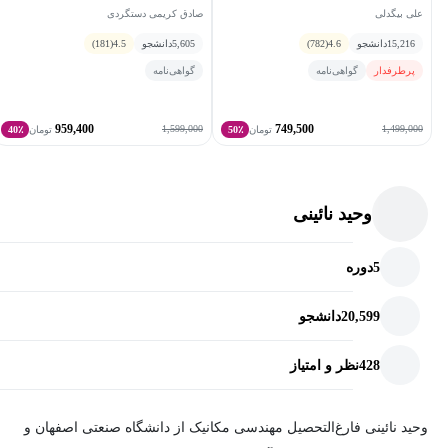
علی بیگدلی
صادق کریمی دستگردی
قدم‌به‌قدم پیکربندی git را یاد خواهید گرفت.
15,216
دانشجو
4.6
(782)
5,605
دانشجو
4.5
(181)
پرطرفدار
گواهی‌نامه
گواهی‌نامه
959,400
749,500
1,599,000
1,499,000
تومان
50٪
تومان
40٪
وحید نائینی
5
دوره
20,599
دانشجو
428
نظر و امتیاز
وحید نائینی فارغ‌التحصیل مهندسی مکانیک از دانشگاه صنعتی اصفهان و