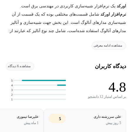
اورکد
یک نرم‌افزار شبیه‌سازی کاربردی در مهندسی برق است.
نرم‌افزار اورکد
شامل قسمت‌های مختلفی بوده که یک قسمت از آن‌
شبیه‌سازی مدارهای آنالوگ است. این بخش جهت شبیه‌سازی و آنالیز
مدارهای آنالوگ استفاده شده‌است، شامل چند نوع آنالیز که عبارتند از:
مشاهده ادامه معرفی
1- آنالیز نقطه کار (Bias Point): جهت به‌دست‌آوردن مقدار ولتاژ DC
گره‌ها، جریان DC شاخه‌ها و توان المان‌ها در مدارهای شامل المان‌های
نا‌متغیر با زمان است
دیدگاه کاربران
مشاهده 6 دیدگاه
2- آنالیز جاروب (DC Sweep): این آنالیز مانند نقطه کار بوده با این
5
4.8
4
تفاوت که در این آنالیز مقدار منبع DC مدار را می‌توان در یک بازه‌ی
3
مشخص تغییر داد و اثر تغییرات آن بر پارامترهای مدار را بررسی کرد.
2
بر اساس امتیاز 12 دانشجو
1
همچنین در این آنالیز می‌توان علاوه‌بر تغییر منابع ولتاژ یا جریان،
پارامترهای دیگر نظیر دما یا مقادیر المان‌ها نظیر خازن و مقاومت تغییر
علی سررشته داری
علیرضا تیموری
5
داد. در این آنالیز سلف‌ها اتصال کوتاه و خازن‌ها مدار‌باز در نظر گرفته
5 روز پیش
1 ماه پیش
می‌شوند. همچنین پیش از اجرای آن، آنالیز نقطه کار اجرا نمی‌شود.