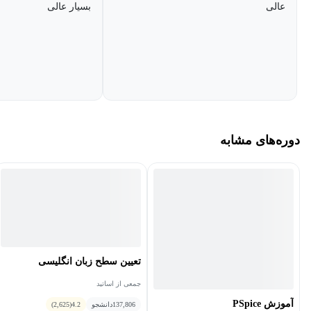
عالی
بسیار عالی
3- آنالیز پاسخ فرکانسی (AC Sweep)‌: در این آنالیز یه منبع ولتاژ یا
جریان سینوسی با فرکانس متغیر به ورودی مدار اعمال‌شده و فرکانس
آن در یک بازه‌ی مشخص تغییر کرده که می‌توان اثر تغییر فرکانس منبع
ورودی را بر روی پارامترهای مختلف مدار بررسی کرد، ضمناً پیش از
اجرای آن، آنالیز نقطه کار اجرا شده و نقطه کار DC مدار محاسبه
می‌شود سپس بر اساس نقطه کار مدار المان‌های غیر‌خطی،
دوره‌های مشابه
خطی‌سازی شده و معادل سیگنال کوچک آن‌ها برای شبیه‌سازی AC
Sweep استفاده می‌گردد. کاربرد عمده‌ی این تحلیل ترسیم نمودار Bode
(نمودار اندازه و فاز پاسخ فرکانسی)، به‌دست‌آوردن فرکانس قطع
فیلترها، آنالیز پایداری تقویت کننده‌ها است.
4- آنالیز حالت گذرا (Transient State): این آنالیز همان تحلیل مدار در
حوزه‌ی زمان است. ورودی مدار در این آنالیز منابع DC یا منابع متغیر با
تعیین سطح زبان انگلیسی
زمان (به جز منابع AC) بوده و شبیه سازی و آنالیز مدار در یک بازه‌ی
جمعی از اساتید
مشخص زمانی انجام می‌شود. در این آنالیز مقدار منابع AC صفر در
آموزش PSpice
137,806
دانشجو
4.2
(2,625)