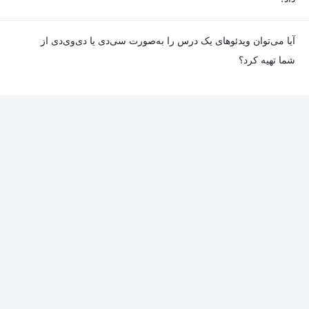
باشد. جزئیات این موارد در توضیحات هر درس درج شده است.
در صورت مواجهه با هرگونه مشکل در دانلود یا پخش ویدئو، می‌توانید
آیا می‌توان ویدئوهای یک درس را به‌صورت سی‌دی یا دی‌وی‌دی از
از طریق صفحه ارتباط با ما اطلاع دهید تا تیم پشتیبانی به‌سرعت مشکل
شما تهیه کرد؟
را بررسی و رفع کند.
در حال حاضر امکان ارسال دروس به‌صورت سی‌دی یا دی‌وی‌دی وجود
ندارد و همه محتواها به شکل آنلاین ارائه می‌شوند.