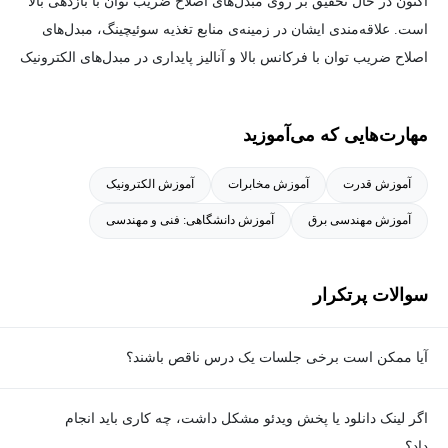
اکنون در حال تحقیق بر روی مبدل‌های اصلاح ضریب توان با بازدهی بالا
در این آموزش علاوه بر آنالیز حوزه های ذکر شده در بالا، به آنالیز
است. علاقه‌مندی ایشان در زمینه‌ی منابع تغذیه سوئیچینگ، مبدل‌های
تودرتو (Nested Analysis) و آنالیز دمایی نیز پرداخته شده‌است، همچنین
اصلاح ضریب توان با فرکانس بالا و آنالیز پایداری در مبدل‌های الکترونیک
ویرایش مدل‌‎ها و رفع بعضی ارورها مانند Floating Node ,Inductor Loop
قدرت می‌باشد.
,Capacitor Node نیز بررسی شده‌است.
مهارت‌هایی که می‌آموزید
آموزش قدرت
آموزش مخابرات
آموزش الکترونیک
آموزش مهندسی برق
آموزش دانشگاهی: فنی و مهندسی
سوالات پرتکرار
آیا ممکن است برخی جلسات یک درس ناقص باشند؟
معمولا تمامی جلسات هر درس به‌طور کامل ضبط می‌شوند؛ اما گاهی
اگر لینک دانلود یا پخش ویدئو مشکل داشت، چه کاری باید انجام
به دلیل برخی ناهماهنگی‌ها ممکن است یک یا چند جلسه ضبط نشده
داد؟