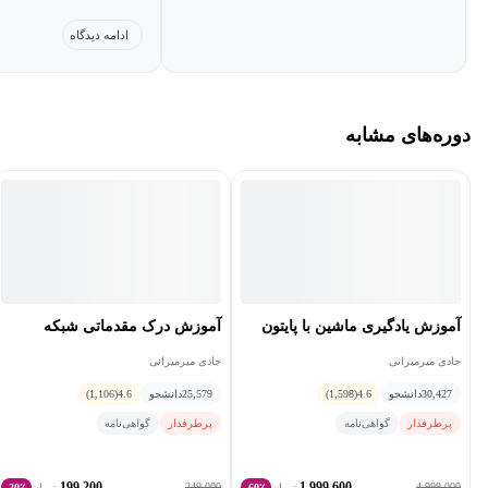
ابزار اتوماسیون است. ساخت makefile باعث می‌شود که پروسه
نایینی ممنون میشم تکمی
ادامه دیدگاه
کامپایل، لینک و نصب به صورت خودکار انجام شود. در واقع تمام
با یک پروژه ی سی و 
کارهایی را که باید کاربر برای نصب یک نرم‌افزار انجام دهد، این ابزار
به صورت اتوماتیک برای او انجام می‌دهد.
دوره‌های مشابه
برای این کار فقط کافی است شرط‌ها را به شکل یک زبان
برنامه‌نویسی بنویسیم. سپس این دستورات را تحت این زبان پیاده کنیم.
در این حالت دیگر نیاز نیست کاربر را راهنمایی کنیم که برای نصب یک
نرم‌افزار چه کارهایی انجام داده و از چه کارهایی امتناع ورزد. در واقع
تنها کاری که کاربر لازم است انجام دهد، تایپ «make install» برای
نصب است.
آموزش یادگیری ماشین با پایتون
آموزش درک مقدماتی شبکه
جادی میرمیرانی
جادی میرمیرانی
Make file تنها برای نصب نرم‌افزار نیست؛‌ بلکه کاربردهای متعددی دارد
30,427
دانشجو
4.6
(1,598)
25,579
دانشجو
4.6
(1,106)
و به منظورهای مختلف می‌تواند مورد استفاده قرار گیرد. به عنوان مثال
پرطرفدار
گواهی‌نامه
پرطرفدار
گواهی‌نامه
فرض کنید برنامه‌ای را نصب و اجرا کرده‌اید. این برنامه فایل‌هایی را
روی سیستم عامل شما به جا گذاشته است. حالا قصد دارید آن‌ها یا حتی
199,200
1,999,600
249,000
4,999,000
تومان
60٪
تومان
20٪