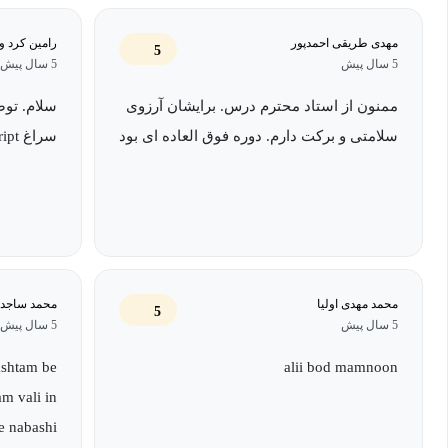
ابزار بسیار قدرتمند است و در عین حال از یک زبان برنامه‌نویسی ساده
مهدی طریقی احمدپور
رامین کرد و
5
می‌تواند کارهای پیچیده پردازش متن را به وسیله چند خط کد ساده حل
5 سال پیش
5 سال پیش
AWK برای آموزش این زبان در مکتب خونه تهیه و تدوین شده است. د
ممنون از استاد محترم درس. برایشان آرزوی
سلام. توض
AWK مورد پوشش قرار داده خواهد شد.
سلامتی و برکت دارم. دوره فوق العاده ای بود
سراغ bash script هم برید.
همچنین در این دوره حلقه‌های AWK با مثال‌های م
از اقدامات به صورت تکراری استفاده می‌شوند. همان‌طور که می‌دانید
برقرار باشد، ادامه خواهد داشت.
زبان برنامه نویسی AWK توابع متعدد زیادی را در خود جای 
محمد مهدی اولیا
محمد ساجد
5
5 سال پیش
5 سال پیش
برنامه‌نویسان قرار دارند. تعریف تابع یک کلید اصلی تابع، نام تابع، نام 
ashtam be
alii bod mamnoon
بلوک‌های اساسی برنامه هستند. AWK حتی به شما 
m vali in
را می‌توان به توابع تقسیم کرد. هر تابع را می‌توانید به صورت مستقل 
e nabashi
می‌توانید به طور مجدد از کدهای نوشته شده استفاده کنید.