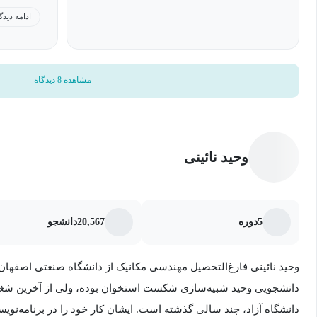
refigh
ادامه دیدگ
داده‌ها را می‌توانید هم روی جریان خروجی استاندارد نمایش دهید و هم آن
مسیر در AWK د
مشاهده 8 دیدگاه
را یاد بگیرید.
هدف از دوره آموزش برنامه نویسی AWK چیست؟
وحید نائینی
وظایف زیر را انجام دهید:
5
دوره
20,567
دانشجو
پردازش متن
وحید نائینی فارغ‌التحصیل مهندسی مکانیک از دانشگاه صنعتی اصفهان
گزارش‌های متنی قالب‌بندی شده
دانشجویی وحید شبیه‌سازی شکست استخوان بوده، ولی از آخرین شغل 
دانشگاه آزاد، ‌چند سالی گذشته است. ایشان کار خود را در برنامه‌نوی
انجام عملیات حسابی و ریاضی