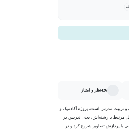
اه
‌ها را به یک فایل هدایت کنید. تغییر
قیقاً مانند تغییر مسیر در دستورات Linux Shell (لینوکس شل) است؛ بنابراین اگر با اسکریپت
نویسی پوسته آشنایی داشته باشید، به راحتی می‌توانید با آموزش برنامه نویسی AWK کار با این زبان محبوب
کارهای زیادی را می‌توان با AWK انجام داد. به عنوان مثال پس از یادگیری زبان برنامه نویسی AWK می‌توانید
426
نظر و امتیاز
 و تربیت مدرس است. پروژه آکادمیک و
مرتبط با رشته‌اش، یعنی تدریس در
سی با پردازش تصاویر شروع کرد و در