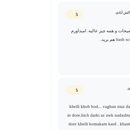
 برای پردازش استفاده می‌کند. این زبان
الش آبادی
5
 کند. این دوره آموزش برنامه نویسی
ر این دوره کوتاه بیشتر جنبه‌های مختلف
یحات و همه چیز عالیه. امیداورم
ناسب توضیح داده می‌شود. حلقه‌ها برای اجرای مجموعه‌ای
 اجرای حلقه تا زمانی که شرط حلقه
داده است. این توابع همواره در دسترس
ی
5
آرگومان‌ها و بدنه تابع را شامل می‌شود
Arithmetic، String، Time، Bit manipulation و غیره از جمله توابعی هستند که در AWK تعریف شده‌اند. توابع
kheili khob bod... vaghan niaz d
اجازه می‌دهد که توابع خود را تعریف کنید. یک برنامه بزرگ
in dore.hich darki az awk nadashta
بنویسید و آزمایش کنید. در این صورت
dore kheili komakam kard . khast