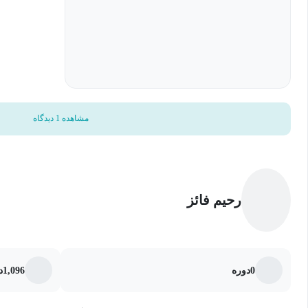
ايده‌آل
6. ترانزيستور اثر ميدانی:
MOSFET ، مشخصه جريان-ولتاژ، خازن فلز-اكسيد-نيمه‌هادی ،FET خانواده‌های
7. ادوات قدرت:
مشاهده 1 دیدگاه
ايزوله
این درس یکی از درس‌های کارشناسی ارشد گرایش الکترونیک ادوات نی
الکترونیک (درس کارشناسی) می‌باشد.
رحیم فائز
0
دوره
1,096
د