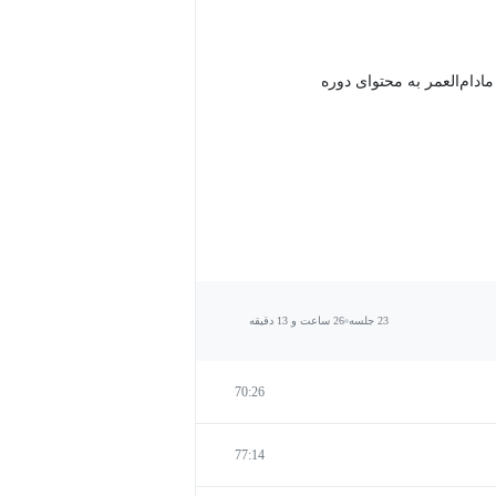
دام‌العمر به محتوای دوره
23 جلسه
26 ساعت و 13 دقیقه
70:26
77:14