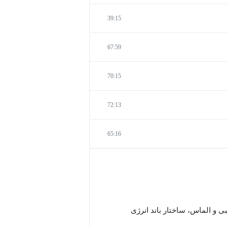
39:15
67:59
70:15
72:13
65:16
ی و الماس، ساختار باند انرژی