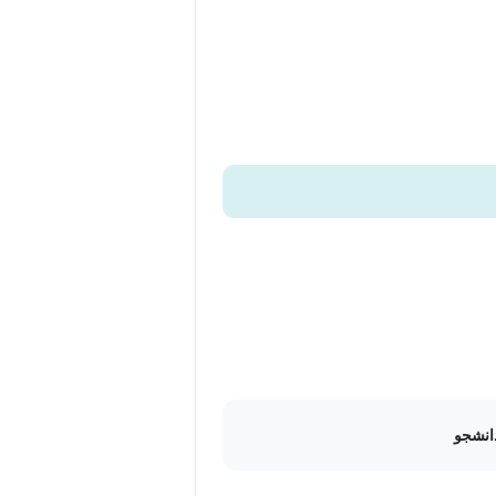
ترانزيستور دوقطبی با ،(TRIAC) ترياك ،(SCR) ديود چهار لايه، يكسوساز نيمه‌هادی كنترل شونده (IGBT) گيت
مه‌هادی است و پیش نیاز آن فیزیک
انشجو